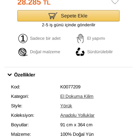
28.285
TL
Sepete Ekle
2-5 iş günü içinde gönderilir
Sadece bir adet
El yapımı
Doğal malzeme
Sürdürülebilir
Özellikler
Kod:
K0077209
Kategori:
El Dokuma Kilim
Style:
Yörük
Koleksiyon:
Anadolu Yolluklar
Boyutlar:
91 cm
x
364 cm
Malzeme:
100% Doğal Yün