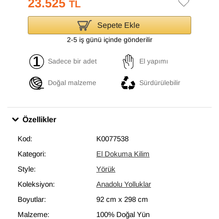
23.525
TL
Sepete Ekle
2-5 iş günü içinde gönderilir
Sadece bir adet
El yapımı
Doğal malzeme
Sürdürülebilir
Özellikler
Kod:
K0077538
Kategori:
El Dokuma Kilim
Style:
Yörük
Koleksiyon:
Anadolu Yolluklar
Boyutlar:
92 cm
x
298 cm
Malzeme:
100% Doğal Yün