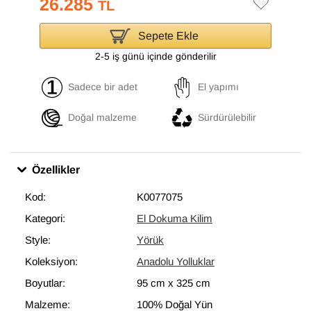
26.285
TL
Sepete Ekle
2-5 iş günü içinde gönderilir
Sadece bir adet
El yapımı
Doğal malzeme
Sürdürülebilir
Özellikler
Kod:
K0077075
Kategori:
El Dokuma Kilim
Style:
Yörük
Koleksiyon:
Anadolu Yolluklar
Boyutlar:
95 cm
x
325 cm
Malzeme:
100% Doğal Yün