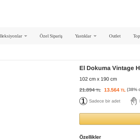
lleksiyonlar
Özel Sipariş
Yastıklar
Outlet
Top
+
+
El Dokuma Vintage H
102 cm x 190 cm
21.894
13.564
TL
TL
Sadece bir adet
Özellikler