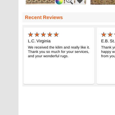
El Dokuma Vintage Halı
El Dokuma Vin
- K0083232
Recent Reviews
46 cm x 93 cm
92 cm x 188 c
9.471
11.375
TL
TL
L.C. Virginia
E.B. St
We received the kilim and really like it.
Thank y
Thank you so much for your services,
happy w
and your wonderful rugs.
from you!