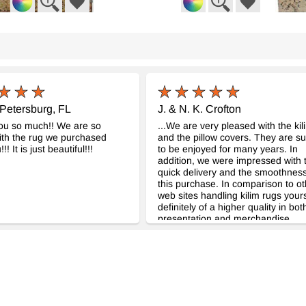
tage Hali
El Dokuma Vintage Halı
El Do
- K0085643
- K0079553
m
50 cm x 86 cm
95 cm
8.186
11.80
TL
.Petersburg, FL
J. & N. K. Crofton
ou so much!! We are so
...We are very pleased with the kil
ith the rug we purchased
and the pillow covers. They are s
!! It is just beautiful!!!
to be enjoyed for many years. In
addition, we were impressed with 
quick delivery and the smoothness
this purchase. In comparison to ot
web sites handling kilim rugs yours
definitely of a higher quality in bot
presentation and merchandise... ...
is our intention to support your init
efforts to get your Kilim store off t
good start. Your friendliness and
forthrightness has contributed gre
to our decision...