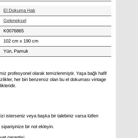
El Dokuma Halı
Geleneksel
K0076865
102 cm x 190 cm
Yün, Pamuk
miz profesyonel olarak temizlenmiştir. Yaşa bağlı hafif
likler, her biri benzersiz olan bu el dokuması vintage
kleridir.
zi isterseniz veya başka bir talebiniz varsa lütfen
siparişinize bir not ekleyin.
et garantisi