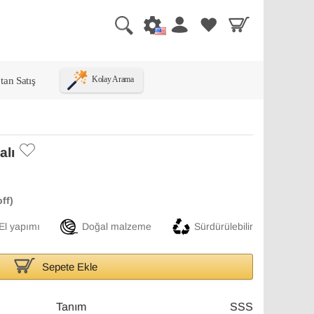
tan Satış
Kolay Arama
alı
El yapımı
Doğal malzeme
Sürdürülebilir
Sepete Ekle
Tanım
SSS