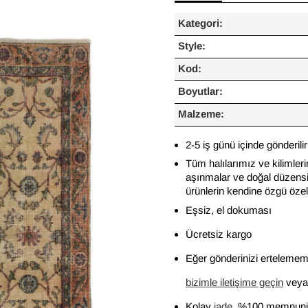
Kategori:
Style:
Kod:
Boyutlar:
Malzeme:
2-5 iş günü içinde gönderilir
Tüm halılarımız ve kilimleri
aşınmalar ve doğal düzensiz
ürünlerin kendine özgü özelli
Eşsiz, el dokuması
Ücretsiz kargo
Eğer gönderinizi ertelememi
bizimle iletişime geçin
veya 
Kolay
iade
, %100 memnuniy