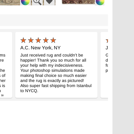
kuma Vintage Halı
El Dokuma Vintage Halı
- K0076896
- K0076935
 x 198 cm
101 cm x 198 cm
3
11.423
TL
TL
A.C. New York, NY
J.M.A. Madri
ims
Just received rug and couldn't be
Good morning 
ure
happier! Thank you so much for all
delighted with
your help with my indecisiveness.
for the fast sh
the
Your photoshop simulations made
photos of how i
 of
making final choice so much easier
her
and the rug is exactly as pictured!
 is
Also super fast shipping from Istanbul
h
to NYCQ.
It
ial
o a
atly