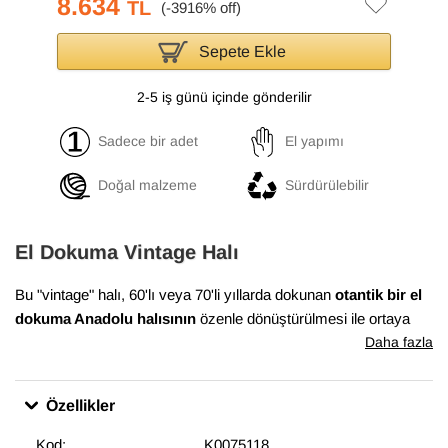
8.634
TL
Sepete Ekle
2-5 iş günü içinde gönderilir
Sadece bir adet
El yapımı
Doğal malzeme
Sürdürülebilir
El Dokuma Vintage Halı
Bu "vintage" halı, 60'lı veya 70'li yıllarda dokunan
otantik bir el
dokuma Anadolu halısının
özenle dönüştürülmesi ile ortaya
çıkmıştır. Bu dönüşüm süreci, Anadolu'nun birçok yöresinde
Daha fazla
evlerde dokunan el halılarının en iyi durumda olanlarının
bulunması ile başlar. Daha sonra temizlenen ve havını
Özellikler
düşürmek için el makineleri ile traşlanan halıların gerekli
bakımları yapılarak satışa sunulur. Bu muhteşem dönüşüm,
Kod:
K0075118