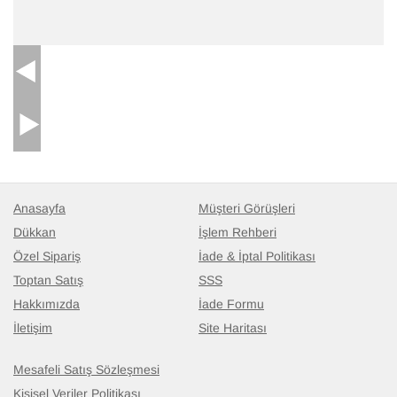
El Dokuma Vintage Halı
- K0079599
46 cm x 97 cm
8.587
TL
Anasayfa
Müşteri Görüşleri
Dükkan
İşlem Rehberi
Özel Sipariş
İade & İptal Politikası
Toptan Satış
SSS
Hakkımızda
İade Formu
İletişim
Site Haritası
Mesafeli Satış Sözleşmesi
Kişisel Veriler Politikası