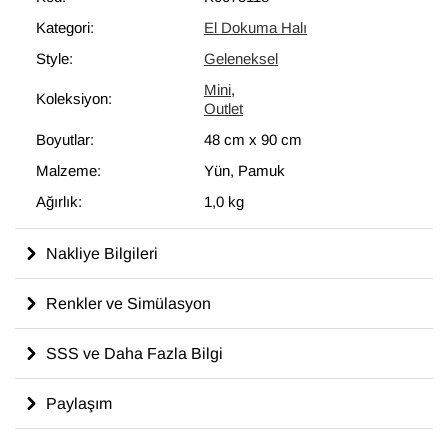
modern dekoru tamamlayan eşsiz görünüme sahip halılar
Kategori:
El Dokuma Halı
ortaya çıkartır.
Style:
Geleneksel
48 cm x 90 cm
ölçülerinde olan bu halı, pamuktan üzerine yün
ile dokunmuştur.
Mini
,
Koleksiyon:
Outlet
Boyutlar:
48 cm
x
90 cm
Malzeme:
Yün, Pamuk
Ağırlık:
1,0 kg
Nakliye Bilgileri
Renkler ve Simülasyon
SSS ve Daha Fazla Bilgi
Paylaşım