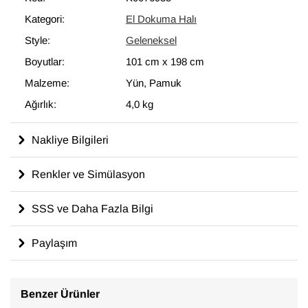
modern dekoru tamamlayan eşsiz görünüme sahip halılar
Kategori:
El Dokuma Halı
ortaya çıkartır.
Style:
Geleneksel
101 cm x 198 cm
ölçülerinde olan bu halı, pamuktan üzerine
yün ile dokunmuştur.
Boyutlar:
101 cm
x
198 cm
Malzeme:
Yün, Pamuk
Ağırlık:
4,0 kg
Nakliye Bilgileri
Renkler ve Simülasyon
SSS ve Daha Fazla Bilgi
Paylaşım
Benzer Ürünler