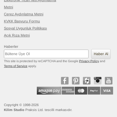
Elektronik Ticari İleti Aydınlatma
Metni
Çerez Aydınlatma Metni
KVKK Başvuru Formu
Sosyal Uygunluk Politikası
Açık Rıza Metni
Haberler
Haber Al
This site is protected by reCAPTCHA and the Google
Privacy Policy
and
Terms of Service
apply.
Copyright © 1998-2026
Kilim Studio
Praksis Ltd. tescilli markasıdır.