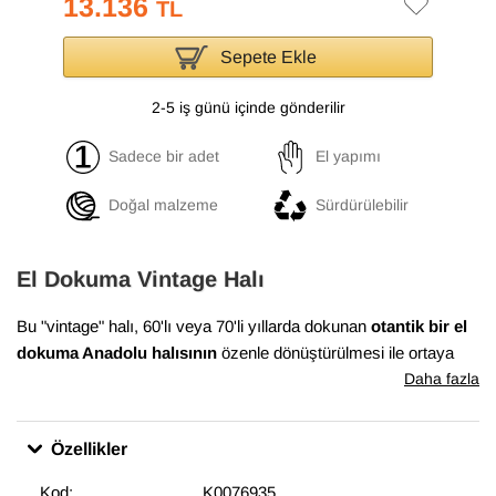
13.136
TL
Sepete Ekle
2-5 iş günü içinde gönderilir
Sadece bir adet
El yapımı
Doğal malzeme
Sürdürülebilir
El Dokuma Vintage Halı
Bu "vintage" halı, 60'lı veya 70'li yıllarda dokunan
otantik bir el
dokuma Anadolu halısının
özenle dönüştürülmesi ile ortaya
çıkmıştır. Bu dönüşüm süreci, Anadolu'nun birçok yöresinde
Daha fazla
evlerde dokunan el halılarının en iyi durumda olanlarının
bulunması ile başlar. Daha sonra temizlenen ve havını
Özellikler
düşürmek için el makineleri ile traşlanan halıların gerekli
bakımları yapılarak satışa sunulur. Bu muhteşem dönüşüm,
Kod:
K0076935