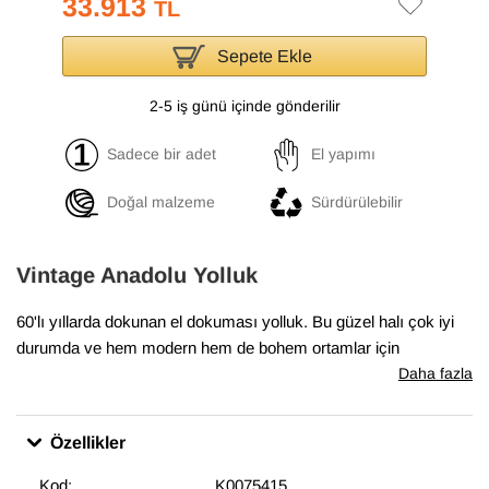
33.913
TL
Sepete Ekle
2-5 iş günü içinde gönderilir
Sadece bir adet
El yapımı
Doğal malzeme
Sürdürülebilir
Vintage Anadolu Yolluk
60'lı yıllarda dokunan el dokuması yolluk. Bu güzel halı çok iyi
durumda ve hem modern hem de bohem ortamlar için
mükemmel.
Daha fazla
Özellikler
Kod:
K0075415