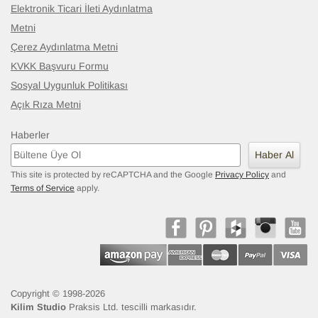
Elektronik Ticari İleti Aydınlatma
Metni
Çerez Aydınlatma Metni
KVKK Başvuru Formu
Sosyal Uygunluk Politikası
Açık Rıza Metni
Haberler
Haber Al
This site is protected by reCAPTCHA and the Google
Privacy Policy
and
Terms of Service
apply.
Copyright © 1998-2026
Vintage Anadolu Yolluk
- K0088438
Kilim Studio
Praksis Ltd. tescilli markasıdır.
122 cm x 342 cm