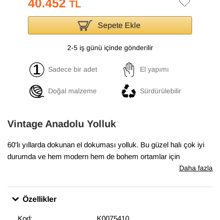
40.452
TL
Sepete Ekle
2-5 iş günü içinde gönderilir
Sadece bir adet
El yapımı
Doğal malzeme
Sürdürülebilir
Vintage Anadolu Yolluk
60'lı yıllarda dokunan el dokuması yolluk. Bu güzel halı çok iyi
durumda ve hem modern hem de bohem ortamlar için
mükemmel.
Daha fazla
Özellikler
Kod:
K0075410