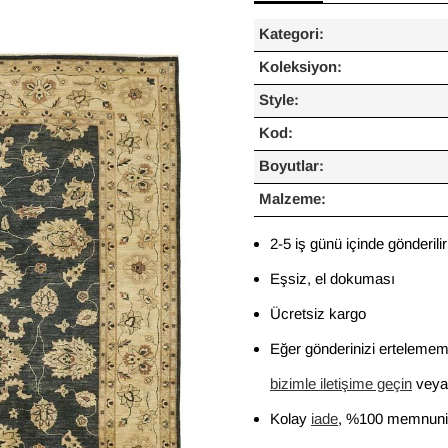
Kategori:
Koleksiyon:
Style:
Kod:
Boyutlar:
Malzeme:
2-5 iş günü içinde gönderilir
Eşsiz, el dokuması
Ücretsiz kargo
Eğer gönderinizi ertelememi
bizimle iletişime geçin
veya 
Kolay
iade
, %100 memnuniy