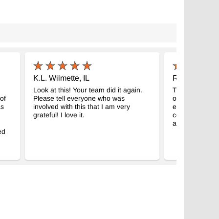
K.L. Wilmette, IL
R. O. Denia,
Look at this! Your team did it again.
Thank you very
of
Please tell everyone who was
order and with
as
involved with this that I am very
excellent. We 
grateful! I love it.
covers. The qu
are superb.
ed