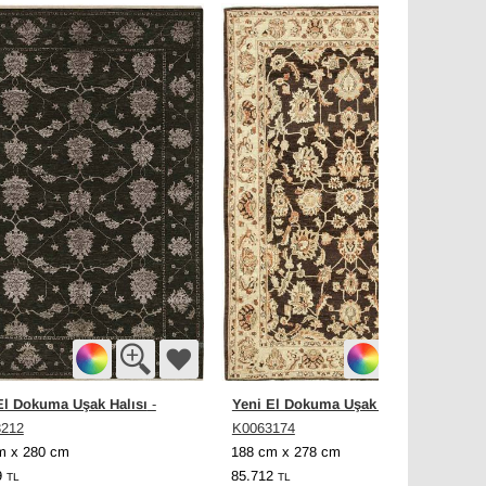
El Dokuma Uşak Halısı
Yeni El Dokuma Uşak Halısı
-
-
3212
K0063174
m x 280 cm
188 cm x 278 cm
9
85.712
TL
TL