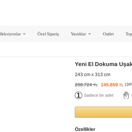
lleksiyonlar
Özel Sipariş
Yastıklar
Outlet
Top
+
+
Yeni El Dokuma Uşak
243 cm x 313 cm
208.724
145.859
TL
TL
Sadece bir adet
Özellikler