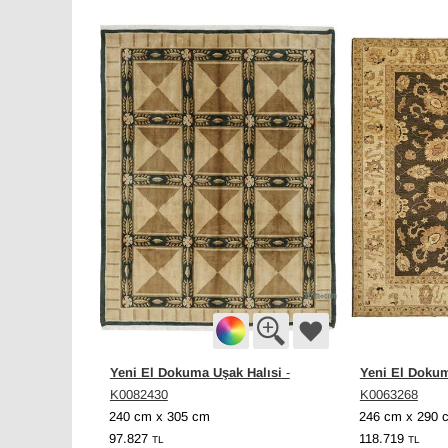
Yeni El Dokuma Uşak Halısi
Yeni El Dokum
-
K0082430
K0063268
240 cm x 305 cm
246 cm x 290 
97.827
118.719
TL
TL