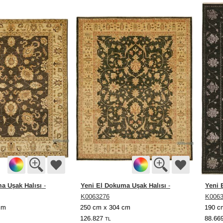
a Uşak Halısı
Yeni El Dokuma Uşak Halısı
Yeni 
-
-
K0063276
K006
cm
250 cm x 304 cm
190 c
126.827
88.66
TL