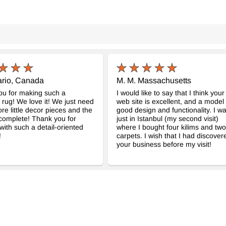
tario, Canada
M. M. Massachusetts
ou for making such a
I would like to say that I think your
l rug! We love it! We just need
web site is excellent, and a model 
re little decor pieces and the
good design and functionality. I w
complete! Thank you for
just in Istanbul (my second visit)
with such a detail-oriented
where I bought four kilims and two
!
carpets. I wish that I had discover
your business before my visit!