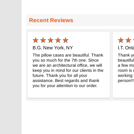
Recent Reviews
B.G. New York, NY
I.T. On
The pillow cases are beautiful. Thank
Thank y
you so much for the 7th one. Since
beautifu
we are an architectural office, we will
a few mo
keep you in mind for our clients in the
room is 
future. Thank you for all your
working 
assistance. Best regards and thank
person!!
you for your attention to our order.