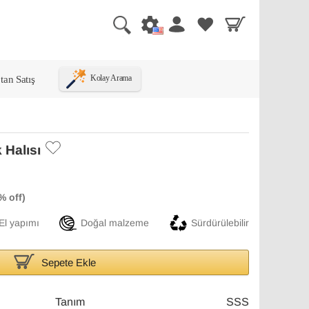
tan Satış
Kolay Arama
 Halısı
El yapımı
Doğal malzeme
Sürdürülebilir
Sepete Ekle
Tanım
SSS