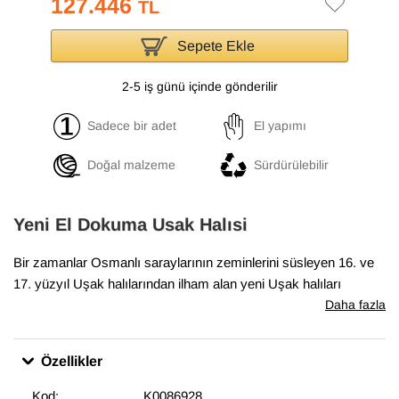
127.446
TL
Sepete Ekle
2-5 iş günü içinde gönderilir
Sadece bir adet
El yapımı
Doğal malzeme
Sürdürülebilir
Yeni El Dokuma Usak Halısi
Bir zamanlar Osmanlı saraylarının zeminlerini süsleyen 16. ve
17. yüzyıl Uşak halılarından ilham alan yeni Uşak halıları
koleksiyonumuz, geleneksel tasarımları el dokumasıyla hayata
Daha fazla
geçiriyor. Antik Uşak halılarının desenlerini ve renklerini içeren
bu halılar, klasik, geleneksel veya eklektik mekanlara uyum
Özellikler
sağlıyor. Bu özel halı
206 cm x 313 cm
boyutlarındadır.
Kod:
K0086928