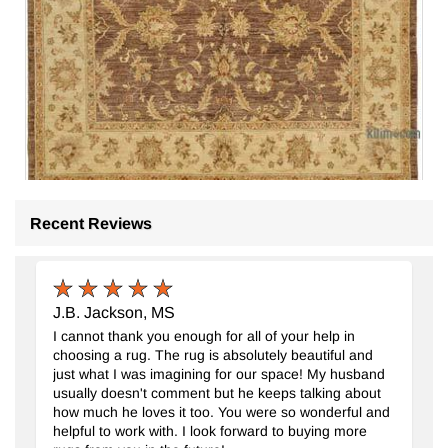
Recent Reviews
Yeni El Dokuma Uşak Halısı
- K0063264
247 cm x 311 cm
J.B. Jackson, MS
127.970
TL
I cannot thank you enough for all of your help in
choosing a rug. The rug is absolutely beautiful and
just what I was imagining for our space! My husband
usually doesn't comment but he keeps talking about
how much he loves it too. You were so wonderful and
helpful to work with. I look forward to buying more