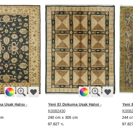
a Uşak Halısı
Yeni El Dokuma Uşak Halısi
Yeni 
-
-
K0082430
K008
cm
240 cm x 305 cm
244 c
97.827
97.82
TL