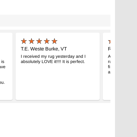
T.E. Weste Burke, VT
R.M. Traverse
I received my rug yesterday and I
Another winner
 is
absolutely LOVE it!!!! It is perfect.
runner! It was 
have
find the perfec
again so much
ou.