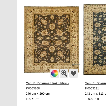
Yeni El Dokuma Uşak Halısı
Yeni El Dokum
-
K0063268
K0063231
246 cm x 290 cm
243 cm x 313 
118.719
126.827
TL
TL