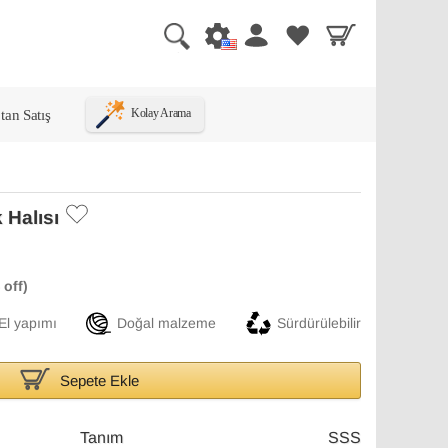
tan Satış
Kolay Arama
 Halısı
El yapımı
Doğal malzeme
Sürdürülebilir
Sepete Ekle
Tanım
SSS