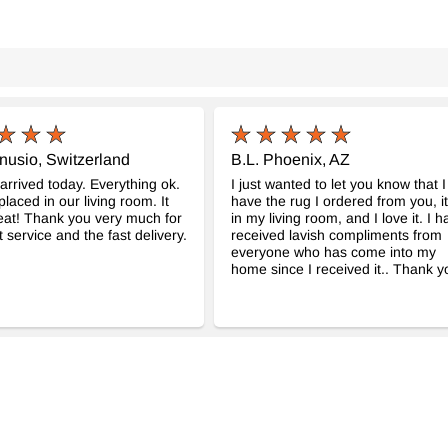
nusio, Switzerland
B.L. Phoenix, AZ
arrived today. Everything ok.
I just wanted to let you know that I
placed in our living room. It
have the rug I ordered from you, it
eat! Thank you very much for
in my living room, and I love it. I 
t service and the fast delivery.
received lavish compliments from
everyone who has come into my
home since I received it.. Thank y