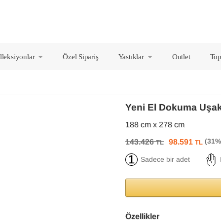
lleksiyonlar
Özel Sipariş
Yastıklar
Outlet
Top
+
+
Yeni El Dokuma Uşak
188 cm x 278 cm
143.426
98.591
TL
TL
Sadece bir adet
Özellikler