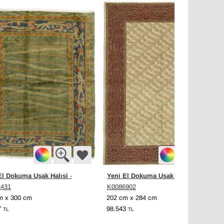
El Dokuma Uşak Halısi
Yeni El Dokuma Usak Halısi
-
-
2431
K0086902
m x 300 cm
202 cm x 284 cm
7
98.543
TL
TL