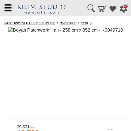
Menü
PATCHWORK HALI VE KILIMLER
OVERSIZE
YENI
79.531
TL