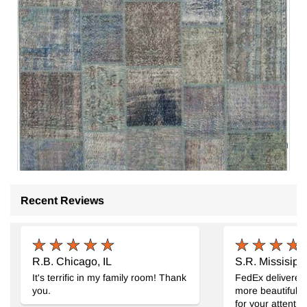
Recent Reviews
Boyalı Patchwork Halı
- K0049719
251 cm x 354 cm
37.076
TL
R.B. Chicago, IL
S.R. Missisipi
It's terrific in my family room! Thank
FedEx delivered
you.
more beautiful 
for your attentiv