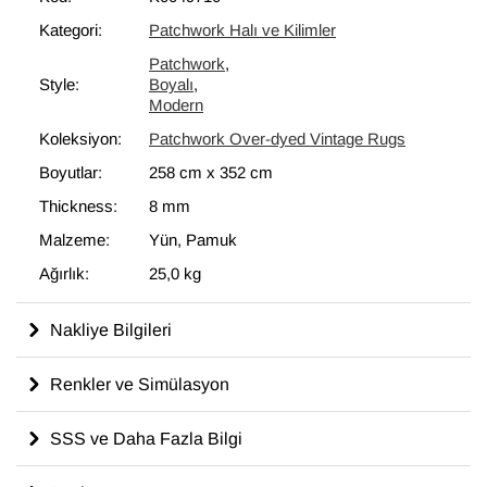
bir unsur olarak kullanılmaktadır.
Kategori:
Patchwork Halı ve Kilimler
Patchwork
,
Style:
Boyalı
,
Modern
Koleksiyon:
Patchwork Over-dyed Vintage Rugs
Boyutlar:
258 cm
x
352 cm
Thickness:
8 mm
Malzeme:
Yün, Pamuk
Ağırlık:
25,0 kg
Nakliye Bilgileri
Renkler ve Simülasyon
SSS ve Daha Fazla Bilgi