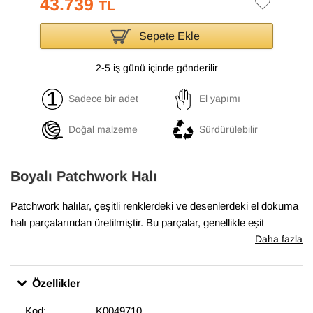
43.739
TL
Sepete Ekle
2-5 iş günü içinde gönderilir
Sadece bir adet
El yapımı
Doğal malzeme
Sürdürülebilir
Boyalı Patchwork Halı
Patchwork halılar, çeşitli renklerdeki ve desenlerdeki el dokuma
halı parçalarından üretilmiştir. Bu parçalar, genellikle eşit
boyutlarda ve düzenli şekillerde kesilir ve sonra yan yana ve üst
Daha fazla
üste yerleştirilerek bir halı oluşturulur. Boyalı patchwork halılar,
bu parçaların önce boyanmış olarak kullanıldığı halılardır. Boyalı
Özellikler
patchwork halılar, evlerde ve ofislerde sıcak bir hava
yaratmakta, aynı zamanda odaların dekorasyonunda etkileyici
Kod:
K0049710