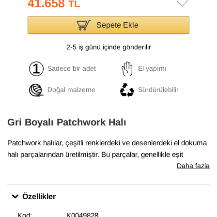
41.658
TL
Sepete Ekle
2-5 iş günü içinde gönderilir
Sadece bir adet
El yapımı
Doğal malzeme
Sürdürülebilir
Gri Boyalı Patchwork Halı
Patchwork halılar, çeşitli renklerdeki ve desenlerdeki el dokuma
halı parçalarından üretilmiştir. Bu parçalar, genellikle eşit
boyutlarda ve düzenli şekillerde kesilir ve sonra yan yana ve üst
Daha fazla
üste yerleştirilerek bir halı oluşturulur. Boyalı patchwork halılar,
bu parçaların önce boyanmış olarak kullanıldığı halılardır. Boyalı
Özellikler
patchwork halılar, evlerde ve ofislerde sıcak bir hava
yaratmakta, aynı zamanda odaların dekorasyonunda etkileyici
Kod:
K0049828