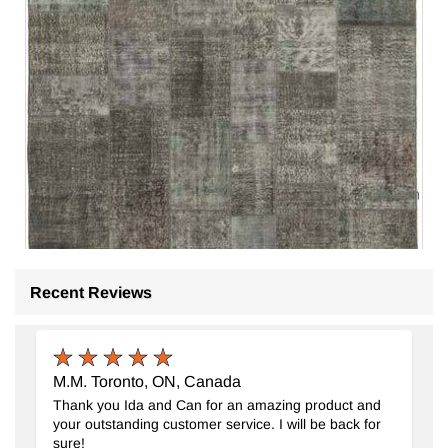
Gri Boyalı Patchwork Halı
- K0049814
Recent Reviews
247 cm x 350 cm
36.218
TL
M.M. Toronto, ON, Canada
Thank you Ida and Can for an amazing product and
your outstanding customer service. I will be back for
sure!