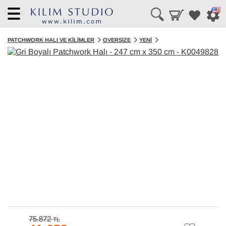
Menü
PATCHWORK HALI VE KILIMLER
OVERSIZE
YENI
75.872
TL