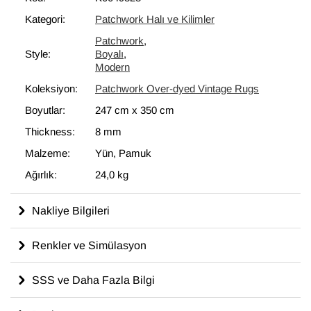
bir unsur olarak kullanılmaktadır.
Kategori:
Patchwork Halı ve Kilimler
Patchwork
,
Style:
Boyalı
,
Modern
Koleksiyon:
Patchwork Over-dyed Vintage Rugs
Boyutlar:
247 cm
x
350 cm
Thickness:
8 mm
Malzeme:
Yün, Pamuk
Ağırlık:
24,0 kg
Nakliye Bilgileri
Renkler ve Simülasyon
SSS ve Daha Fazla Bilgi