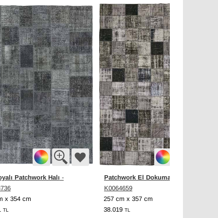
oyalı Patchwork Halı
Patchwork El Dokuma Halı
-
-
8736
K0064659
m x 354 cm
257 cm x 357 cm
1
38.019
TL
TL