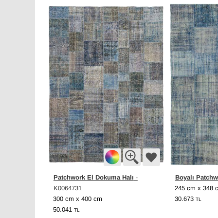
Patchwork El Dokuma Halı
Boyalı Patchw
-
K0064731
245 cm x 348 
300 cm x 400 cm
30.673
TL
50.041
TL