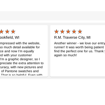
ookfield, WI
R.M. Traverse City, MI
impressed with the website,
Another winner - we love our entr
 so much detail available for
runner! It was worth being patient 
ce and now I’m equally
find the perfect one for us. Thank
ed with your customer
again so much!
 I’m a graphic designer, so I
preciate the extra attention to
curacy, with new pictures and
n of Pantone swatches and
 That is so helpful. Even with
tone, it is still a beautiful
d will be a wonderful addition
ome. We’re so excited to have
ind other places in our home
tional overdyed rugs. They’re
 treasures.