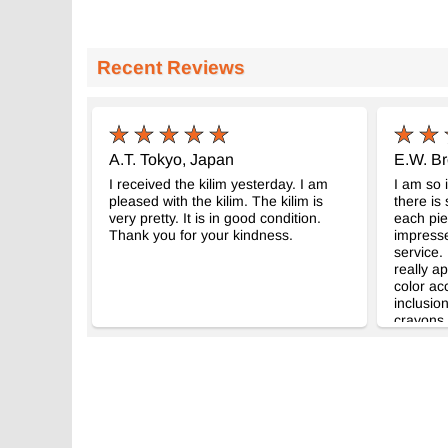
Recent Reviews
A.T. Tokyo, Japan
E.W. Br
I received the kilim yesterday. I am
I am so 
pleased with the kilim. The kilim is
there is
very pretty. It is in good condition.
each pie
Thank you for your kindness.
impress
service.
really ap
color ac
inclusio
crayons.
a warmer 
piece an
to our h
it and f
for addi
all such