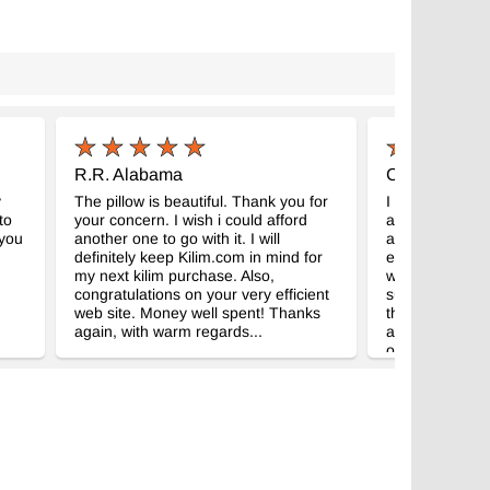
R.R. Alabama
C.F. Sydney, 
y
The pillow is beautiful. Thank you for
I wanted you t
to
your concern. I wish i could afford
arrived safely
 you
another one to go with it. I will
are thoroughly 
definitely keep Kilim.com in mind for
exactly as we 
my next kilim purchase. Also,
was easily wit
congratulations on your very efficient
suggested. Tha
web site. Money well spent! Thanks
throughout the
again, with warm regards...
and also for yo
our package! V
a photo of our 
best - we will d
recommending 
family, friends