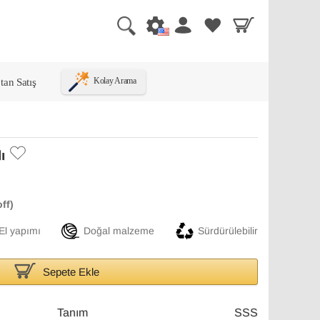
tan Satış
Kolay Arama
ı
El yapımı
Doğal malzeme
Sürdürülebilir
Sepete Ekle
Tanım
SSS