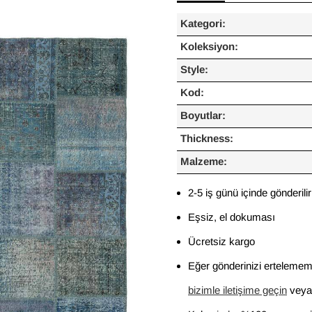
Kategori:
Koleksiyon:
Style:
Kod:
Boyutlar:
Thickness:
Malzeme:
2-5 iş günü içinde gönderilir
Eşsiz, el dokuması
Ücretsiz kargo
Eğer gönderinizi ertelememi
bizimle iletişime geçin
veya 