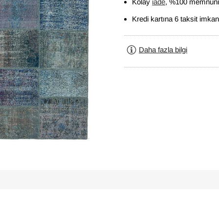
Kolay
iade
, %100 memnuniy
Kredi kartına 6 taksit imkan
Daha fazla bilgi