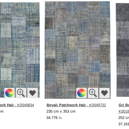
ork Halı
Boyalı Patchwork Halı
Gri B
- K0049834
- K0049732
cm
235 cm x 353 cm
K001
34.776
252 c
TL
37.16