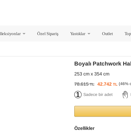
lleksiyonlar
Özel Sipariş
Yastıklar
Outlet
Top
+
+
Boyalı Patchwork Hal
253 cm x 354 cm
78.615
42.742
TL
TL
Sadece bir adet
Özellikler