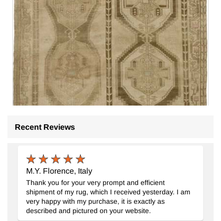
Recent Reviews
El Dokuma Vintage Hali
- K0091793
300 cm x 473 cm
M.Y. Florence, Italy
137.798
TL
Thank you for your very prompt and efficient
shipment of my rug, which I received yesterday. I am
very happy with my purchase, it is exactly as
described and pictured on your website.