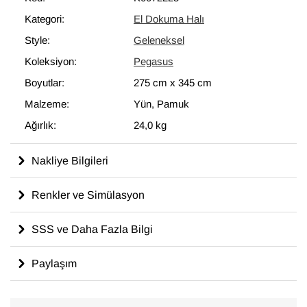
modern dekoru tamamlayan eşsiz görünüme sahip halılar
Kategori:
El Dokuma Halı
ortaya çıkartır.
Style:
Geleneksel
275 cm x 345 cm
ölçülerinde olan bu halı, pamuktan üzerine
yün ile dokunmuştur.
Koleksiyon:
Pegasus
Boyutlar:
275 cm
x
345 cm
Malzeme:
Yün, Pamuk
Ağırlık:
24,0 kg
Nakliye Bilgileri
Renkler ve Simülasyon
SSS ve Daha Fazla Bilgi
Paylaşım