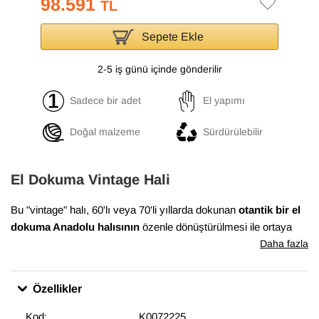
98.591
TL
Sepete Ekle
2-5 iş günü içinde gönderilir
Sadece bir adet
El yapımı
Doğal malzeme
Sürdürülebilir
El Dokuma Vintage Hali
Bu "vintage" halı, 60'lı veya 70'li yıllarda dokunan
otantik bir el
dokuma Anadolu halısının
özenle dönüştürülmesi ile ortaya
çıkmıştır. Bu dönüşüm süreci, Anadolu'nun birçok yöresinde
Daha fazla
evlerde dokunan el halılarının en iyi durumda olanlarının
bulunması ile başlar. Daha sonra temizlenen ve havını
Özellikler
düşürmek için el makineleri ile traşlanan halıların gerekli
bakımları yapılarak satışa sunulur. Bu muhteşem dönüşüm,
Kod:
K0072225