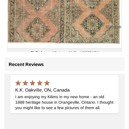
El Dokuma Vintage Hali
- K0073174
290 cm x 376 cm
Recent Reviews
103.933
TL
K.K. Oakville, ON, Canada
I am enjoying my Kilims in my new home - an old
1888 heritage house in Orangeville, Ontario. I thought
you might like to see a few pictures of them all.