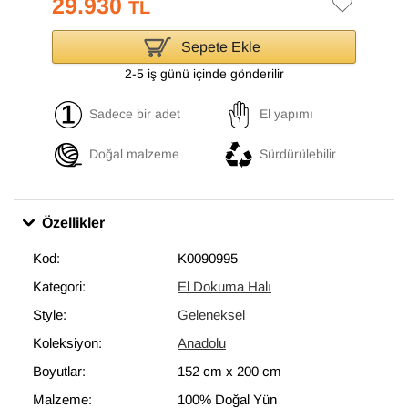
29.930
TL
Sepete Ekle
2-5 iş günü içinde gönderilir
Sadece bir adet
El yapımı
Doğal malzeme
Sürdürülebilir
Özellikler
Kod:
K0090995
Kategori:
El Dokuma Halı
Style:
Geleneksel
Koleksiyon:
Anadolu
Boyutlar:
152 cm
x
200 cm
Malzeme:
100% Doğal Yün