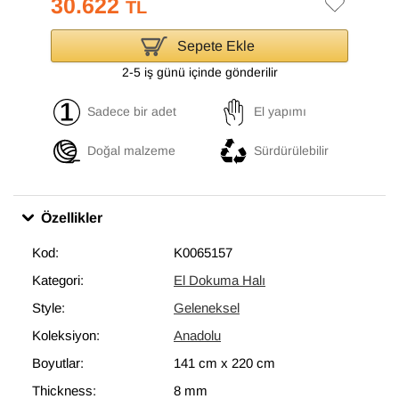
30.622
TL
Sepete Ekle
2-5 iş günü içinde gönderilir
Sadece bir adet
El yapımı
Doğal malzeme
Sürdürülebilir
Özellikler
Kod:
K0065157
Kategori:
El Dokuma Halı
Style:
Geleneksel
Koleksiyon:
Anadolu
Boyutlar:
141 cm
x
220 cm
Thickness:
8 mm