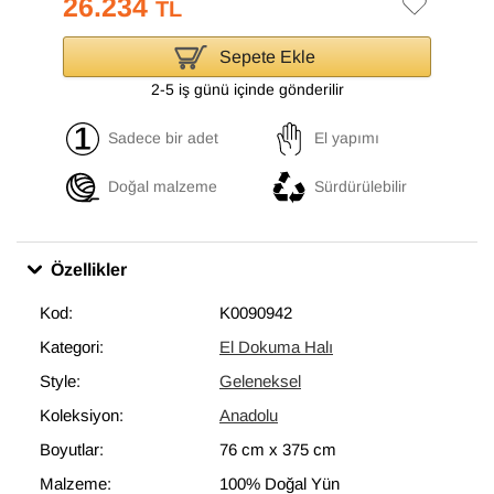
26.234
TL
Sepete Ekle
2-5 iş günü içinde gönderilir
Sadece bir adet
El yapımı
Doğal malzeme
Sürdürülebilir
Özellikler
Kod:
K0090942
Kategori:
El Dokuma Halı
Style:
Geleneksel
Koleksiyon:
Anadolu
Boyutlar:
76 cm
x
375 cm
Malzeme:
100% Doğal Yün