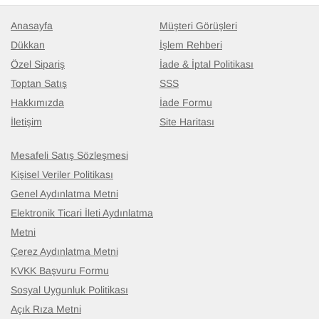
Anasayfa
Müşteri Görüşleri
El Dokuma Vintage Halı
- K0039797
140 cm x 328 cm
Dükkan
İşlem Rehberi
42.785
TL
Özel Sipariş
İade & İptal Politikası
Toptan Satış
SSS
Hakkımızda
İade Formu
İletişim
Site Haritası
Mesafeli Satış Sözleşmesi
Kişisel Veriler Politikası
Genel Aydınlatma Metni
Elektronik Ticari İleti Aydınlatma
Metni
Çerez Aydınlatma Metni
KVKK Başvuru Formu
Sosyal Uygunluk Politikası
Açık Rıza Metni