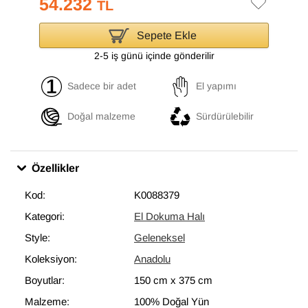
54.232
TL
Sepete Ekle
2-5 iş günü içinde gönderilir
Sadece bir adet
El yapımı
Doğal malzeme
Sürdürülebilir
Özellikler
Kod:
K0088379
Kategori:
El Dokuma Halı
Style:
Geleneksel
Koleksiyon:
Anadolu
Boyutlar:
150 cm
x
375 cm
Malzeme:
100% Doğal Yün