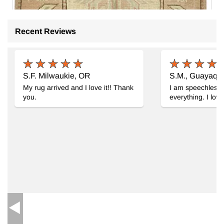
Recent Reviews
S.F. Milwaukie, OR
S.M., Guayaqui
My rug arrived and I love it!! Thank
I am speechless.
you.
everything. I lov