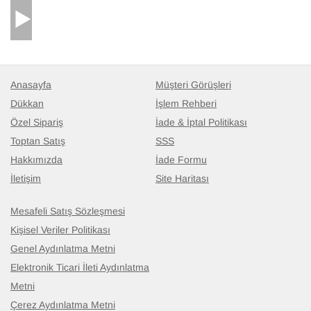
Anasayfa
Müşteri Görüşleri
Dükkan
İşlem Rehberi
Özel Sipariş
İade & İptal Politikası
Toptan Satış
SSS
Hakkımızda
İade Formu
İletişim
Site Haritası
Mesafeli Satış Sözleşmesi
Kişisel Veriler Politikası
Genel Aydınlatma Metni
Elektronik Ticari İleti Aydınlatma
Vintage Anadolu Yolluk
- K0090940
Metni
86 cm x 294 cm
20.271
Çerez Aydınlatma Metni
TL