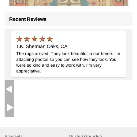
Recent Reviews
T.K. Sherman Oaks, CA
The rugs arrived. They look beautiful in our home. I'm
attaching photos so you can see how they look. You
were so kind and easy to work with. I'm very
appreciative.
El Dokuma Vintage Halı
- K0069820
132 cm x 203 cm
22.378
TL
Anasayfa
Müşteri Görüşleri