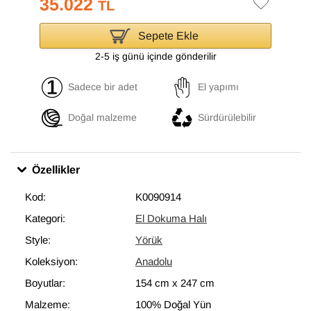
35.022
TL
Sepete Ekle
2-5 iş günü içinde gönderilir
Sadece bir adet
El yapımı
Doğal malzeme
Sürdürülebilir
Özellikler
Kod:
K0090914
Kategori:
El Dokuma Halı
Style:
Yörük
Koleksiyon:
Anadolu
Boyutlar:
154 cm
x
247 cm
Malzeme:
100% Doğal Yün