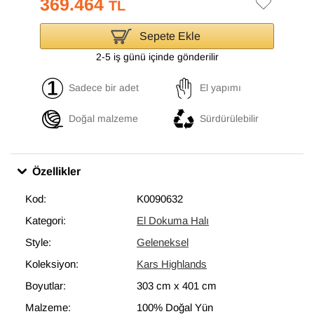
369.464
TL
Sepete Ekle
2-5 iş günü içinde gönderilir
Sadece bir adet
El yapımı
Doğal malzeme
Sürdürülebilir
Özellikler
Kod:
K0090632
Kategori:
El Dokuma Halı
Style:
Geleneksel
Koleksiyon:
Kars Highlands
Boyutlar:
303 cm
x
401 cm
Malzeme:
100% Doğal Yün