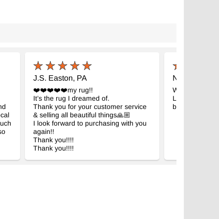
J.S. Easton, PA
N.S. New Ma
❤️❤️❤️❤️❤️my rug!!
We are very pl
It’s the rug I dreamed of.
Looking beautif
nd
Thank you for your customer service
bedroom.
ocal
& selling all beautiful things🙏🏼
much
I look forward to purchasing with you
so
again!!
Thank you!!!!
Thank you!!!!