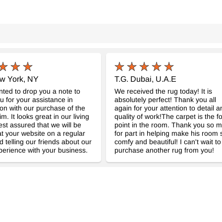
ew York, NY
T.G. Dubai, U.A.E
anted to drop you a note to
We received the rug today! It is
u for your assistance in
absolutely perfect! Thank you all
on with our purchase of the
again for your attention to detail a
lim. It looks great in our living
quality of work!The carpet is the f
st assured that we will be
point in the room. Thank you so 
at your website on a regular
for part in helping make his room 
d telling our friends about our
comfy and beautiful! I can't wait to
erience with your business.
purchase another rug from you!