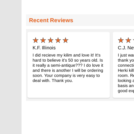
Recent Reviews
K.F. Illinois
C.J. N
I did recieve my kilim and love it! It's
I just w
hard to believe it's 50 so years old. Is
thank yo
it really a semi-antique??? I do love it
connecti
and there is another I will be ordering
Herki kil
soon. Your company is very easy to
room. Re
deal with. Thank you.
looking 
basis an
good exp