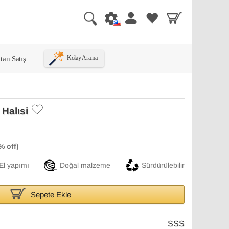
tan Satış
Kolay Arama
Halısi
El yapımı
Doğal malzeme
Sürdürülebilir
Sepete Ekle
SSS