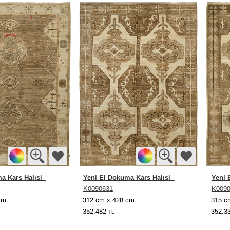
a Kars Halısi
Yeni El Dokuma Kars Halısi
Yeni 
-
-
K0090631
K009
cm
312 cm x 428 cm
315 c
352.482
352.3
TL