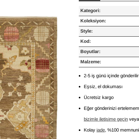
Kategori:
Koleksiyon:
Style:
Kod:
Boyutlar:
Malzeme:
2-5 iş günü içinde gönderilir
Eşsiz, el dokuması
Ücretsiz kargo
Eğer gönderinizi ertelememi
bizimle iletişime geçin
veya 
Kolay
iade
, %100 memnuniy