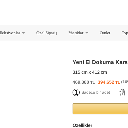
lleksiyonlar
Özel Sipariş
Yastıklar
Outlet
Top
+
+
Yeni El Dokuma Kars 
315 cm x 412 cm
469.880
394.652
TL
TL
Sadece bir adet
Özellikler