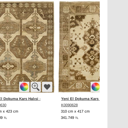
El Dokuma Kars Halısi
Yeni El Dokuma Kars Halısi
-
-
0630
K0090628
m x 423 cm
310 cm x 417 cm
39
341.749
TL
TL