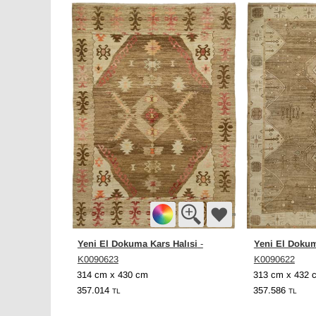
Yeni El Dokuma Kars Halısi
Yeni El Dokum
-
K0090623
K0090622
314 cm x 430 cm
313 cm x 432 
357.014
357.586
TL
TL