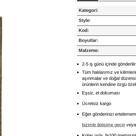
Kategori:
Style:
Kod:
Boyutlar:
Malzeme:
2-5 iş günü içinde gönderilir
Tüm halılarımız ve kilimleri
aşınmalar ve doğal düzensiz
ürünlerin kendine özgü özelli
Eşsiz, el dokuması
Ücretsiz kargo
Eğer gönderinizi ertelememi
bizimle iletişime geçin
veya 
Kolay
iade
, %100 memnuniy