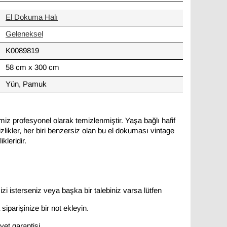
El Dokuma Halı
Geleneksel
K0089819
58 cm x 300 cm
Yün, Pamuk
miz profesyonel olarak temizlenmiştir. Yaşa bağlı hafif
likler, her biri benzersiz olan bu el dokuması vintage
kleridir.
zi isterseniz veya başka bir talebiniz varsa lütfen
siparişinize bir not ekleyin.
et garantisi