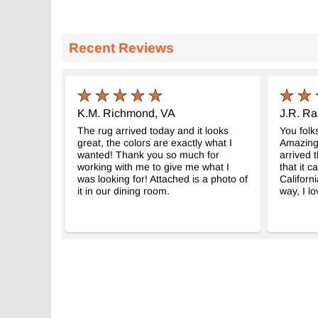
Recent Reviews
K.M. Richmond, VA
J.R. R
The rug arrived today and it looks
You folks
great, the colors are exactly what I
Amazingl
wanted! Thank you so much for
arrived t
working with me to give me what I
that it 
was looking for! Attached is a photo of
Californ
it in our dining room.
way, I lo