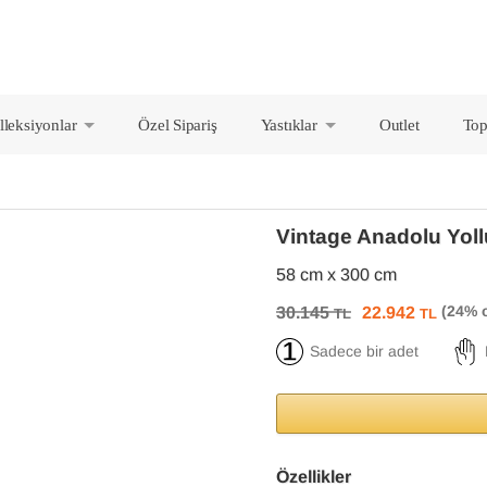
lleksiyonlar
Özel Sipariş
Yastıklar
Outlet
Top
+
+
Vintage Anadolu Yol
58 cm x 300 cm
30.145
22.942
TL
TL
Sadece bir adet
Özellikler