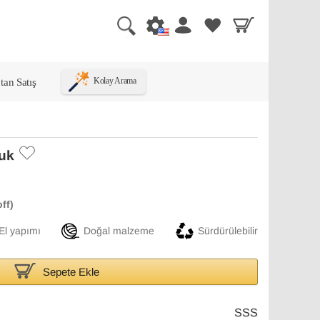
tan Satış
Kolay Arama
luk
El yapımı
Doğal malzeme
Sürdürülebilir
Sepete Ekle
SSS