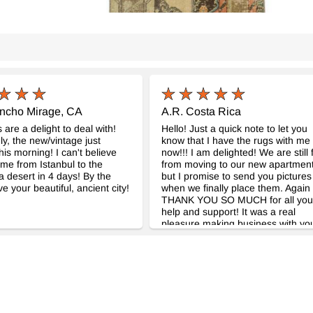
ancho Mirage, CA
A.R. Costa Rica
 are a delight to deal with!
Hello! Just a quick note to let you
y, the new/vintage just
know that I have the rugs with me
his morning! I can't believe
now!!! I am delighted! We are still 
came from Istanbul to the
from moving to our new apartmen
ia desert in 4 days! By the
but I promise to send you pictures
ve your beautiful, ancient city!
when we finally place them. Again
THANK YOU SO MUCH for all you
help and support! It was a real
pleasure making business with yo
Be sure that if we ever buy anothe
rug, we will buy it from you! I highl
recommend Kilim with everyone th
would ask about them!