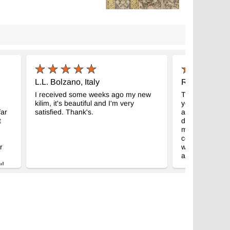
L.L. Bolzano, Italy
R.R. Alabam
I received some weeks ago my new
The pillow is b
kilim, it's beautiful and I'm very
your concern. I
far
satisfied. Thank's.
another one to g
t
definitely keep
my next kilim p
congratulations
r
web site. Mone
again, with wa
u!
r
y
at