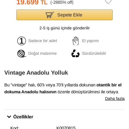
19.699
TL
Sepete Ekle
2-5 iş günü içinde gönderilir
Sadece bir adet
El yapımı
Doğal malzeme
Sürdürülebilir
Vintage Anadolu Yolluk
Bu "vintage" halı, 60'lı veya 70'li yıllarda dokunan
otantik bir el
dokuma Anadolu halısının
özenle dönüştürülmesi ile ortaya
çıkmıştır. Bu dönüşüm süreci, Anadolu'nun birçok yöresinde
Daha fazla
evlerde dokunan el halılarının en iyi durumda olanlarının
bulunması ile başlar. Daha sonra temizlenen ve havını
Özellikler
düşürmek için el makineleri ile traşlanan halıların gerekli
bakımları yapılarak satışa sunulur. Bu muhteşem dönüşüm,
Kod:
K0070815