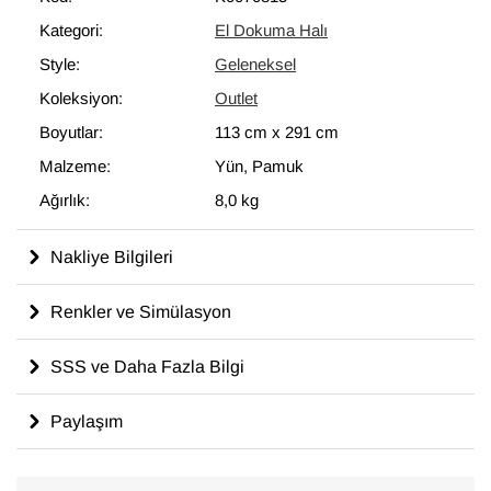
modern dekoru tamamlayan eşsiz görünüme sahip halılar
Kategori:
El Dokuma Halı
ortaya çıkartır.
Style:
Geleneksel
113 cm x 291 cm
ölçülerinde olan bu halı, pamuktan üzerine yün
ile dokunmuştur.
Koleksiyon:
Outlet
Boyutlar:
113 cm
x
291 cm
Malzeme:
Yün, Pamuk
Ağırlık:
8,0 kg
Nakliye Bilgileri
Renkler ve Simülasyon
SSS ve Daha Fazla Bilgi
Paylaşım