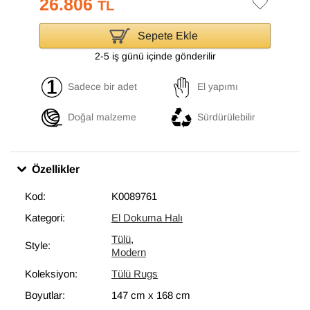
26.806
TL
Sepete Ekle
2-5 iş günü içinde gönderilir
Sadece bir adet
El yapımı
Doğal malzeme
Sürdürülebilir
Özellikler
Kod:
K0089761
Kategori:
El Dokuma Halı
Tülü
,
Style:
Modern
Koleksiyon:
Tülü Rugs
Boyutlar:
147 cm
x
168 cm