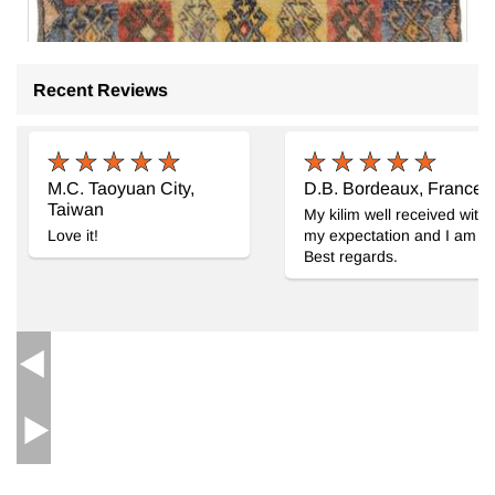
Recent Reviews
M.C. Taoyuan City,
D.B. Bordeaux, France
Taiwan
My kilim well received witho
Love it!
my expectation and I am ve
Best regards.
Vintage Anadolu Tülü
- K0067783
126 cm x 195 cm
39.398
TL