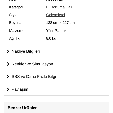
modern dekoru tamamlayan eşsiz görünüme sahip halılar
Kategori:
El Dokuma Halı
ortaya çıkartır.
Style:
Geleneksel
138 cm x 227 cm
ölçülerinde olan bu halı, pamuktan üzerine
yün ile dokunmuştur.
Boyutlar:
138 cm
x
227 cm
Malzeme:
Yün, Pamuk
Ağırlık:
8,0 kg
Nakliye Bilgileri
Renkler ve Simülasyon
SSS ve Daha Fazla Bilgi
Paylaşım
Benzer Ürünler