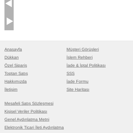
El Dokuma Vintage Hali
- K0082792
111 cm x 204 cm
14.071
TL
Anasayfa
Müşteri Görüşleri
Dükkan
İşlem Rehberi
Özel Sipariş
İade & İptal Politikası
Toptan Satış
SSS
Hakkımızda
İade Formu
İletişim
Site Haritası
Mesafeli Satış Sözleşmesi
Kişisel Veriler Politikası
Genel Aydınlatma Metni
Elektronik Ticari İleti Aydınlatma