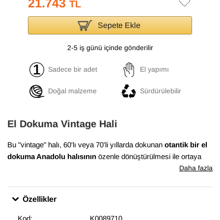
21.743
TL
Sepete Ekle
2-5 iş günü içinde gönderilir
Sadece bir adet
El yapımı
Doğal malzeme
Sürdürülebilir
El Dokuma Vintage Hali
Bu "vintage" halı, 60'lı veya 70'li yıllarda dokunan
otantik bir el
dokuma Anadolu halısının
özenle dönüştürülmesi ile ortaya
çıkmıştır. Bu dönüşüm süreci, Anadolu'nun birçok yöresinde
Daha fazla
evlerde dokunan el halılarının en iyi durumda olanlarının
bulunması ile başlar. Daha sonra temizlenen ve havını
Özellikler
düşürmek için el makineleri ile traşlanan halıların gerekli
bakımları yapılarak satışa sunulur. Bu muhteşem dönüşüm,
Kod:
K0089710