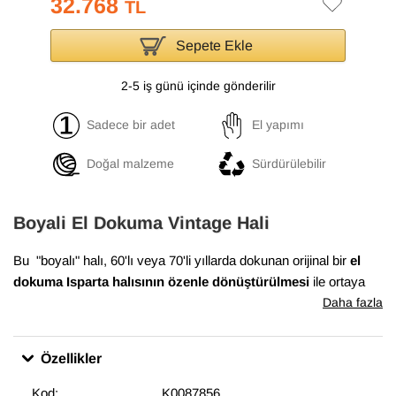
32.768
TL
Sepete Ekle
2-5 iş günü içinde gönderilir
Sadece bir adet
El yapımı
Doğal malzeme
Sürdürülebilir
Boyali El Dokuma Vintage Hali
Bu "boyalı" halı, 60'lı veya 70'li yıllarda dokunan orijinal bir
el
dokuma Isparta halısının özenle dönüştürülmesi
ile ortaya
çıkmıştır. Yün ve pamuktan dokunan bu halı,
189 cm x 294 cm
Daha fazla
ölçülerindedir.
Bu dönüşüm süreci, halının havını düşürmek için el makineleri
Özellikler
ile traşlamayla başlar. Daha sonra renkleri azaltmak için bir dizi
işlemden geçirilirler. Artık tek renkte boyanmaya hazırdırlar.
Kod:
K0087856