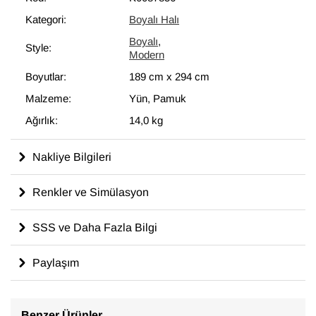
İstenen doygunluk seviyesine ve tonlara ulaşmak için birkaç
Kategori:
Boyalı Halı
kez boyanır. Bu muhteşem dönüşüm, modern dekoru
Boyalı
,
tamamlayan eşsiz görünüme sahip halılar ortaya çıkartır ve
Style:
Modern
çağdaş sanatın bir parçası olarak düşünülebilir.
Boyutlar:
189 cm
x
294 cm
Malzeme:
Yün, Pamuk
Ağırlık:
14,0 kg
Nakliye Bilgileri
Renkler ve Simülasyon
SSS ve Daha Fazla Bilgi
Paylaşım
Benzer Ürünler