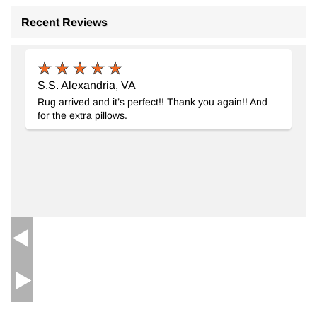
Recent Reviews
S.S. Alexandria, VA
Yeni El Dokuma Hali
- K0087066
117 cm x 186 cm
Rug arrived and it’s perfect!! Thank you again!! And
37.396
TL
for the extra pillows.