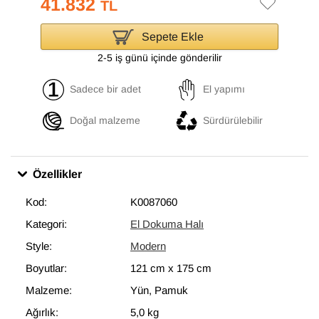
41.832
TL
Sepete Ekle
2-5 iş günü içinde gönderilir
Sadece bir adet
El yapımı
Doğal malzeme
Sürdürülebilir
Özellikler
Kod:
K0087060
Kategori:
El Dokuma Halı
Style:
Modern
Boyutlar:
121 cm
x
175 cm
Malzeme:
Yün, Pamuk
Ağırlık:
5,0 kg