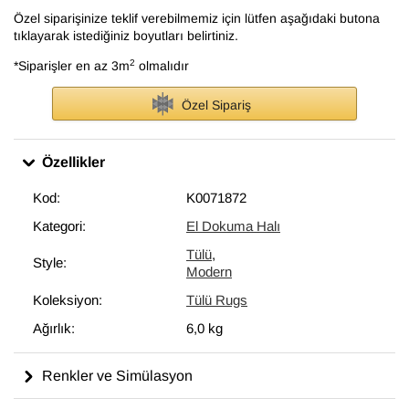
Özel siparişinize teklif verebilmemiz için lütfen aşağıdaki butona
tıklayarak istediğiniz boyutları belirtiniz.
2
*Siparişler en az 3m
olmalıdır
Özel Sipariş
Özellikler
Kod:
K0071872
Kategori:
El Dokuma Halı
Tülü
,
Style:
Modern
Koleksiyon:
Tülü Rugs
Ağırlık:
6,0 kg
Renkler ve Simülasyon