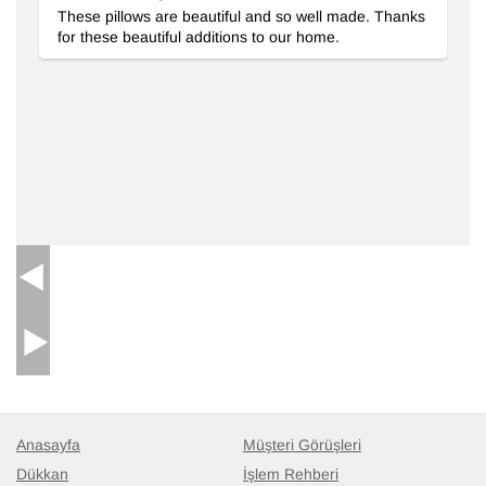
These pillows are beautiful and so well made. Thanks
for these beautiful additions to our home.
Kahverengi, Bej Yeni Fas Stili El Dokuma Tülü
- K0033197
Anasayfa
Müşteri Görüşleri
Dükkan
İşlem Rehberi