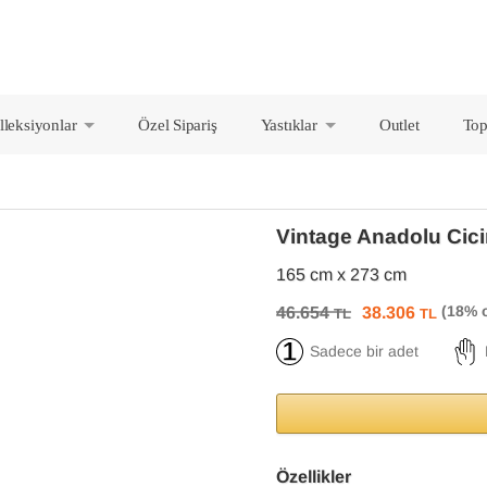
lleksiyonlar
Özel Sipariş
Yastıklar
Outlet
Top
+
+
Vintage Anadolu Cic
165 cm x 273 cm
46.654
38.306
TL
TL
Sadece bir adet
Özellikler