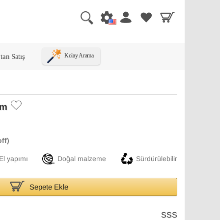
tan Satış
Kolay Arama
im
El yapımı
Doğal malzeme
Sürdürülebilir
Sepete Ekle
SSS