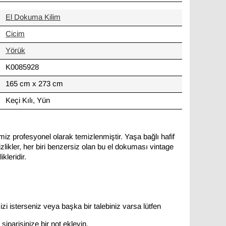
El Dokuma Kilim
Cicim
Yörük
K0085928
165 cm x 273 cm
Keçi Kılı, Yün
miz profesyonel olarak temizlenmiştir. Yaşa bağlı hafif
likler, her biri benzersiz olan bu el dokuması vintage
kleridir.
zi isterseniz veya başka bir talebiniz varsa lütfen
siparişinize bir not ekleyin.