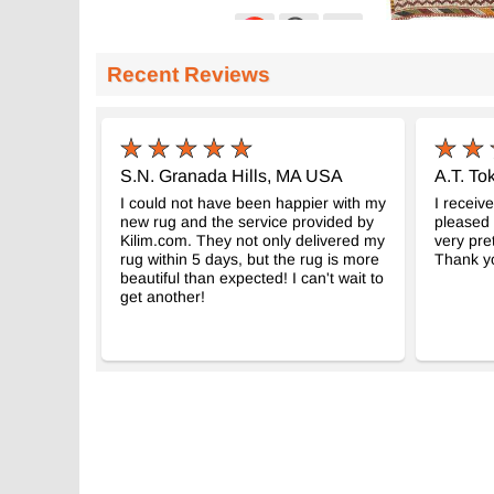
Recent Reviews
Vintage Anadolu Cicim
Vintage Anad
- K0074075
169 cm x 246 cm
160 cm x 302 
29.528
34.776
TL
TL
S.N. Granada Hills, MA USA
A.T. To
I could not have been happier with my
I receiv
new rug and the service provided by
pleased w
Kilim.com. They not only delivered my
very pret
rug within 5 days, but the rug is more
Thank yo
beautiful than expected! I can't wait to
get another!