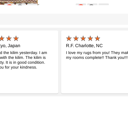
olu Cicim
Vintage Anadolu Cicim
Vinta
- K0069835
- K0085705
cm
160 cm x 193 cm
191 c
35.205
21.41
TL
kyo, Japan
R.F. Charlotte, NC
ed the kilim yesterday. I am
I love my rugs from you! They ma
ith the kilim. The kilim is
my rooms complete!! Thank you!!!
ty. It is in good condition.
u for your kindness.