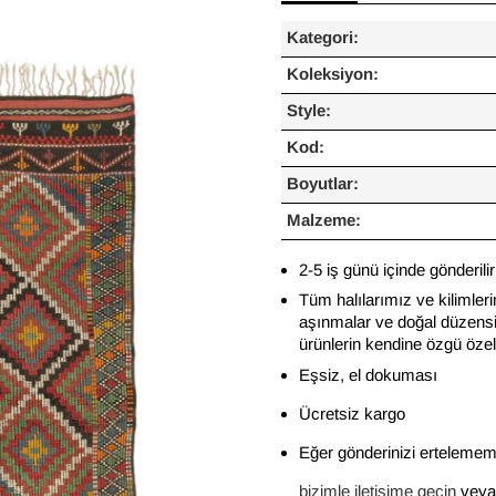
Kategori:
Koleksiyon:
Style:
Kod:
Boyutlar:
Malzeme:
2-5 iş günü içinde gönderilir
Tüm halılarımız ve kilimleri
aşınmalar ve doğal düzensiz
ürünlerin kendine özgü özelli
Eşsiz, el dokuması
Ücretsiz kargo
Eğer gönderinizi ertelememi
bizimle iletişime geçin
veya 