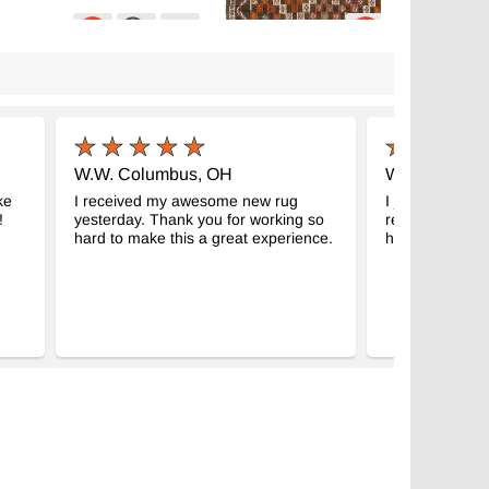
ge Anadolu Cicim
Vintage Anadolu Cicim
- K0060710
- K0077024
m x 223 cm
147 cm x 318 cm
9
25.283
TL
TL
W.W. Columbus, OH
W.V. Heerlen
ke
I received my awesome new rug
I just want to 
!
yesterday. Thank you for working so
received the c
hard to make this a great experience.
happy with it. I