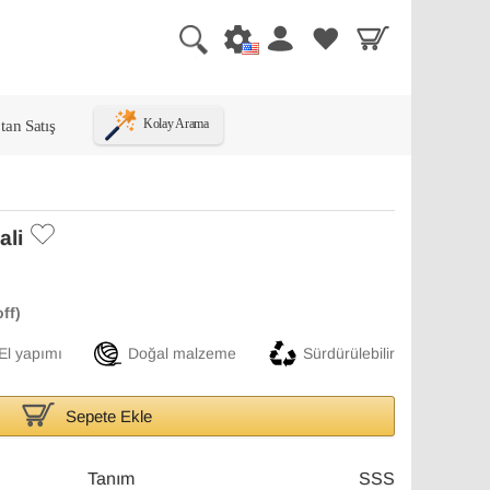
tan Satış
Kolay Arama
ali
El yapımı
Doğal malzeme
Sürdürülebilir
Sepete Ekle
Tanım
SSS