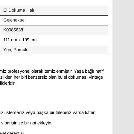
El Dokuma Halı
Geleneksel
K0085638
111 cm x 199 cm
Yün, Pamuk
miz profesyonel olarak temizlenmiştir. Yaşa bağlı hafif
likler, her biri benzersiz olan bu el dokuması vintage
kleridir.
zi isterseniz veya başka bir talebiniz varsa lütfen
siparişinize bir not ekleyin.
et garantisi