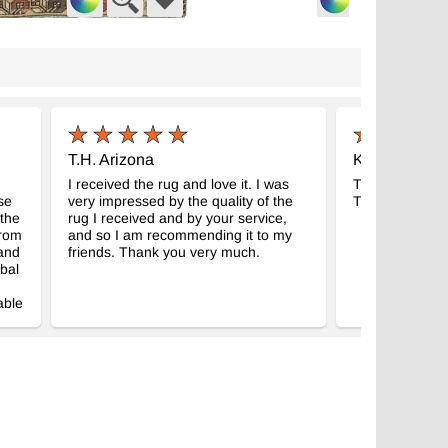
kuma Vintage Hali
El Dokuma Vintage Halı
- K0089684
- K0076966
m x 217 cm
115 cm x 197 cm
3
11.937
TL
TL
T.H. Arizona
K.E. Atlanta,
I received the rug and love it. I was
The rug just arr
se
very impressed by the quality of the
Thank you!
 the
rug I received and by your service,
from
and so I am recommending it to my
 and
friends. Thank you very much.
obal
able