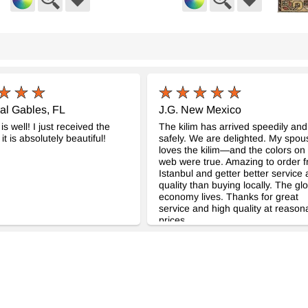
tage Halı
El Dokuma Vintage Hali
El Do
- K0083709
- K0082985
cm
116 cm x 194 cm
115 c
11.782
15.69
TL
ral Gables, FL
J.G. New Mexico
is well! I just received the
The kilim has arrived speedily and
it is absolutely beautiful!
safely. We are delighted. My spou
loves the kilim—and the colors on
web were true. Amazing to order 
Istanbul and getter better service
quality than buying locally. The gl
economy lives. Thanks for great
service and high quality at reason
prices.