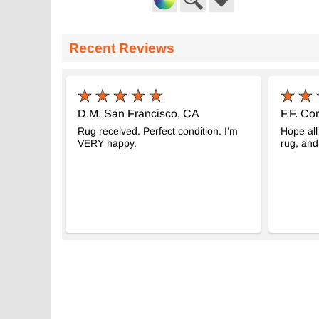
El Dokuma Vintage Halı
El Dokuma Vin
- K0033104
Recent Reviews
142 cm x 233 cm
167 cm x 267 
21.417
19.103
TL
TL
D.M. San Francisco, CA
F.F. Co
Rug received. Perfect condition. I’m
Hope all 
VERY happy.
rug, and 