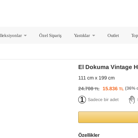
lleksiyonlar
Özel Sipariş
Yastıklar
Outlet
Top
+
+
El Dokuma Vintage H
111 cm x 199 cm
24.708
15.836
TL
TL
Sadece bir adet
Özellikler