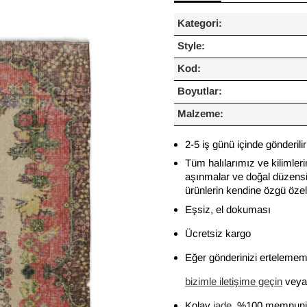
Kategori:
Style:
Kod:
Boyutlar:
Malzeme:
2-5 iş günü içinde gönderilir
Tüm halılarımız ve kilimleri
aşınmalar ve doğal düzensiz
ürünlerin kendine özgü özelli
Eşsiz, el dokuması
Ücretsiz kargo
Eğer gönderinizi ertelememi
bizimle iletişime geçin
veya 
Kolay
iade
, %100 memnuniy