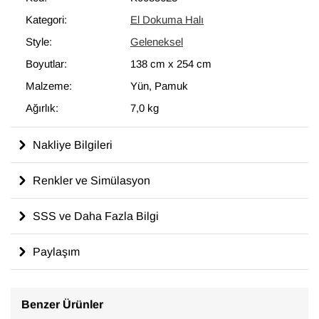
modern dekoru tamamlayan eşsiz görünüme sahip halılar
Kategori:
El Dokuma Halı
ortaya çıkartır.
Style:
Geleneksel
138 cm x 254 cm
ölçülerinde olan bu halı, pamuktan üzerine
yün ile dokunmuştur.
Boyutlar:
138 cm
x
254 cm
Malzeme:
Yün, Pamuk
Ağırlık:
7,0 kg
Nakliye Bilgileri
Renkler ve Simülasyon
SSS ve Daha Fazla Bilgi
Paylaşım
Benzer Ürünler