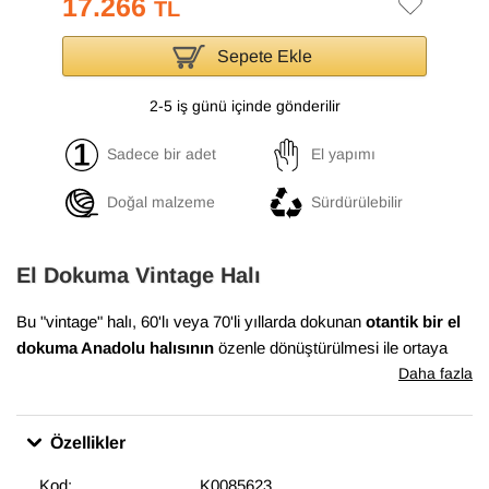
17.266
TL
Sepete Ekle
2-5 iş günü içinde gönderilir
Sadece bir adet
El yapımı
Doğal malzeme
Sürdürülebilir
El Dokuma Vintage Halı
Bu "vintage" halı, 60'lı veya 70'li yıllarda dokunan
otantik bir el
dokuma Anadolu halısının
özenle dönüştürülmesi ile ortaya
çıkmıştır. Bu dönüşüm süreci, Anadolu'nun birçok yöresinde
Daha fazla
evlerde dokunan el halılarının en iyi durumda olanlarının
bulunması ile başlar. Daha sonra temizlenen ve havını
Özellikler
düşürmek için el makineleri ile traşlanan halıların gerekli
bakımları yapılarak satışa sunulur. Bu muhteşem dönüşüm,
Kod:
K0085623