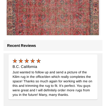
Recent Reviews
B.C. California
Just wanted to follow up and send a picture of the
Kilim rug in the office/den which really completes the
space! Thanks so much again for working with me on
this and trimming the rug to fit. It's perfect. You guys
El Dokuma Vintage Halı
- K0083090
were great and I will definitely order more rugs from
161 cm x 276 cm
you in the future! Many, many thanks.
19.103
TL