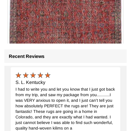
Recent Reviews
S. L. Kentucky
I had to write you and let you know that I just got back
from my trip, and saw my package from you...........I
was VERY anxious to open it, and I just can't tell you
how absolutely PERFECT the rugs are! They are just
fantastic! These rugs are going in a home in
Colorado, and they are exactly what I had wanted. I
just cannot believe I was able to find such wonderful,
El Dokuma Vintage Halı
- K0076771
quality hand-woven kilims on a
159 cm x 288 cm