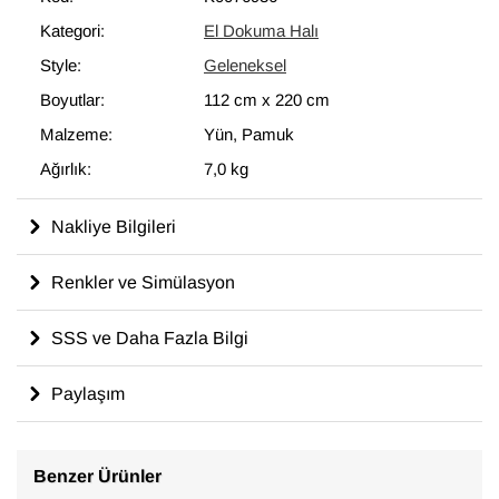
modern dekoru tamamlayan eşsiz görünüme sahip halılar
Kategori:
El Dokuma Halı
ortaya çıkartır.
Style:
Geleneksel
112 cm x 220 cm
ölçülerinde olan bu halı, pamuktan üzerine yün
ile dokunmuştur.
Boyutlar:
112 cm
x
220 cm
Malzeme:
Yün, Pamuk
Ağırlık:
7,0 kg
Nakliye Bilgileri
Renkler ve Simülasyon
SSS ve Daha Fazla Bilgi
Paylaşım
Benzer Ürünler