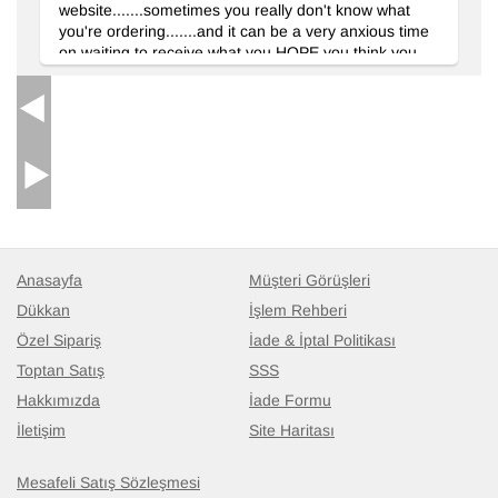
website.......sometimes you really don't know what
19.639
TL
you're ordering.......and it can be a very anxious time
on waiting to receive what you HOPE you think you
should be getting. Please let your weavers know they
should be VERY proud of their work.......it is simply
beautiful, and unlike any other I have seen. I cannot
wait for my decorator to see the rugs......I know she
will be very impressed! I truly enjoyed working with
you, you were so helpful, and VERY
dependable.........a MUCH added bonus in the
computer-age!
Anasayfa
Müşteri Görüşleri
Dükkan
İşlem Rehberi
Özel Sipariş
İade & İptal Politikası
Toptan Satış
SSS
Hakkımızda
İade Formu
İletişim
Site Haritası
Mesafeli Satış Sözleşmesi