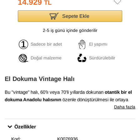
14.929
TL
Sepete Ekle
2-5 iş günü içinde gönderilir
Sadece bir adet
El yapımı
Doğal malzeme
Sürdürülebilir
El Dokuma Vintage Halı
Bu "vintage" halı, 60'lı veya 70'li yıllarda dokunan
otantik bir el
dokuma Anadolu halısının
özenle dönüştürülmesi ile ortaya
çıkmıştır. Bu dönüşüm süreci, Anadolu'nun birçok yöresinde
Daha fazla
evlerde dokunan el halılarının en iyi durumda olanlarının
bulunması ile başlar. Daha sonra temizlenen ve havını
Özellikler
düşürmek için el makineleri ile traşlanan halıların gerekli
bakımları yapılarak satışa sunulur. Bu muhteşem dönüşüm,
Kod:
K0076936