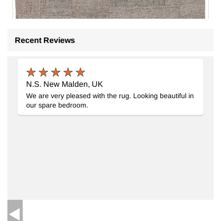
Recent Reviews
N.S. New Malden, UK
Patchwork Kilim
- K0065820
We are very pleased with the rug. Looking beautiful in
166 cm x 249 cm
our spare bedroom.
18.514
TL