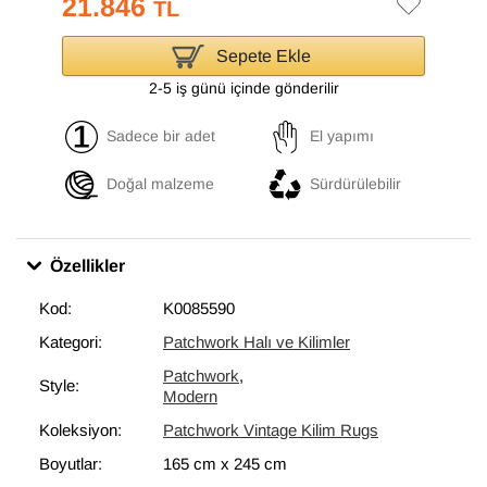
21.846
TL
Sepete Ekle
2-5 iş günü içinde gönderilir
Sadece bir adet
El yapımı
Doğal malzeme
Sürdürülebilir
Özellikler
Kod:
K0085590
Kategori:
Patchwork Halı ve Kilimler
Patchwork
,
Style:
Modern
Koleksiyon:
Patchwork Vintage Kilim Rugs
Boyutlar:
165 cm
x
245 cm