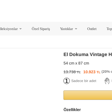
lleksiyonlar
Özel Sipariş
Yastıklar
Outlet
Top
+
+
El Dokuma Vintage H
54 cm x 87 cm
13.738
10.923
TL
TL
Sadece bir adet
Özellikler