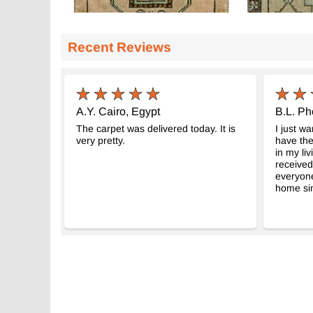
Recent Reviews
El Dokuma Vintage Halı
El Dokuma Vin
- K0075094
44 cm x 100 cm
44 cm x 95 cm
8.348
8.014
TL
TL
A.Y. Cairo, Egypt
B.L. Ph
The carpet was delivered today. It is
I just wa
very pretty.
have the
in my liv
received
everyon
home sin