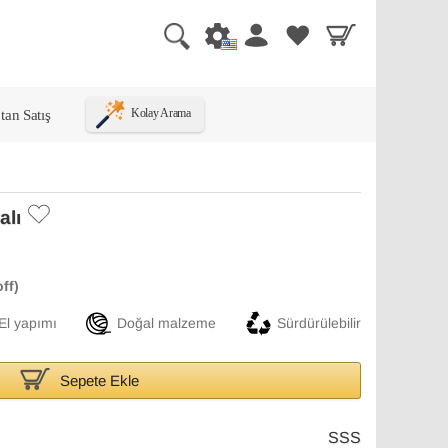
tan Satış
Kolay Arama
alı
El yapımı
Doğal malzeme
Sürdürülebilir
Sepete Ekle
SSS