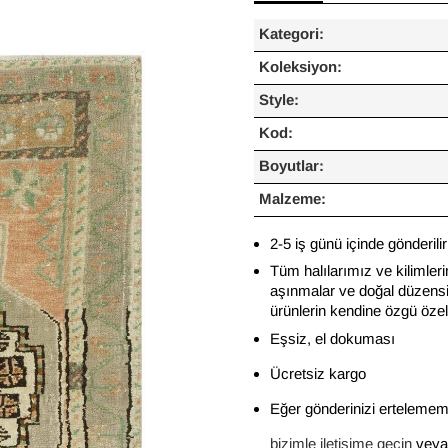
Kategori:
Koleksiyon:
Style:
Kod:
Boyutlar:
Malzeme:
2-5 iş günü içinde gönderilir
Tüm halılarımız ve kilimleri
aşınmalar ve doğal düzensiz
ürünlerin kendine özgü özelli
Eşsiz, el dokuması
Ücretsiz kargo
Eğer gönderinizi ertelememi
bizimle iletişime geçin
veya 