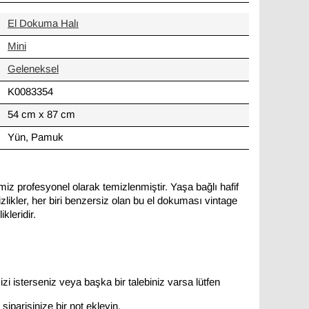
El Dokuma Halı
Mini
Geleneksel
K0083354
54 cm x 87 cm
Yün, Pamuk
miz profesyonel olarak temizlenmiştir. Yaşa bağlı hafif
likler, her biri benzersiz olan bu el dokuması vintage
kleridir.
zi isterseniz veya başka bir talebiniz varsa lütfen
siparişinize bir not ekleyin.