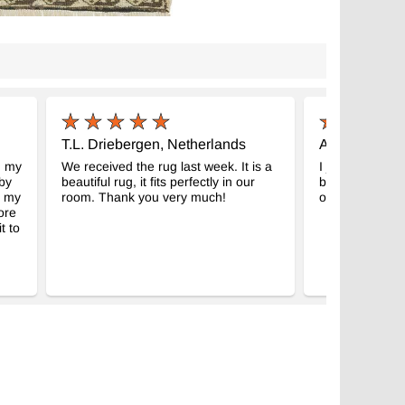
kuma Vintage Halı
El Dokuma Vintage Halı
- K0074830
- K0080490
 x 85 cm
73 cm x 64 cm
9.922
TL
TL
T.L. Driebergen, Netherlands
A.W. Minneap
h my
We received the rug last week. It is a
I just un-boxed 
by
beautiful rug, it fits perfectly in our
beautiful. I wil
d my
room. Thank you very much!
ordering from 
ore
t to