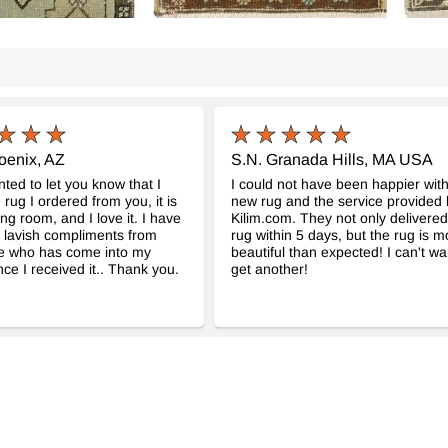
tage Halı
El Dokuma Vintage Halı
El Do
- K0076241
- K0079553
50 cm x 86 cm
50 cm
8.205
8.109
TL
oenix, AZ
S.N. Granada Hills, MA USA
nted to let you know that I
I could not have been happier wit
 rug I ordered from you, it is
new rug and the service provided 
ing room, and I love it. I have
Kilim.com. They not only delivere
 lavish compliments from
rug within 5 days, but the rug is m
e who has come into my
beautiful than expected! I can't wai
ce I received it.. Thank you.
get another!