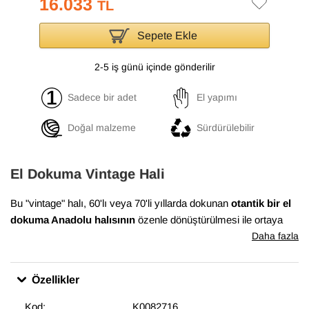
16.033
TL
Sepete Ekle
2-5 iş günü içinde gönderilir
Sadece bir adet
El yapımı
Doğal malzeme
Sürdürülebilir
El Dokuma Vintage Hali
Bu "vintage" halı, 60'lı veya 70'li yıllarda dokunan
otantik bir el
dokuma Anadolu halısının
özenle dönüştürülmesi ile ortaya
çıkmıştır. Bu dönüşüm süreci, Anadolu'nun birçok yöresinde
Daha fazla
evlerde dokunan el halılarının en iyi durumda olanlarının
bulunması ile başlar. Daha sonra temizlenen ve havını
Özellikler
düşürmek için el makineleri ile traşlanan halıların gerekli
bakımları yapılarak satışa sunulur. Bu muhteşem dönüşüm,
Kod:
K0082716