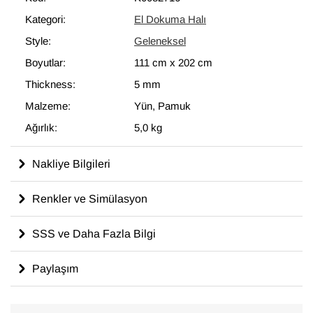
modern dekoru tamamlayan eşsiz görünüme sahip halılar
Kategori:
El Dokuma Halı
ortaya çıkartır.
Style:
Geleneksel
111 cm x 202 cm
ölçülerinde olan bu halı, pamuktan üzerine yün
ile dokunmuştur.
Boyutlar:
111 cm
x
202 cm
Thickness:
5 mm
Malzeme:
Yün, Pamuk
Ağırlık:
5,0 kg
Nakliye Bilgileri
Renkler ve Simülasyon
SSS ve Daha Fazla Bilgi
Paylaşım