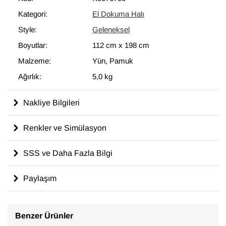
modern dekoru tamamlayan eşsiz görünüme sahip halılar
Kategori:
El Dokuma Halı
ortaya çıkartır.
Style:
Geleneksel
112 cm x 198 cm
ölçülerinde olan bu halı, pamuktan üzerine yün
ile dokunmuştur.
Boyutlar:
112 cm
x
198 cm
Malzeme:
Yün, Pamuk
Ağırlık:
5,0 kg
Nakliye Bilgileri
Renkler ve Simülasyon
SSS ve Daha Fazla Bilgi
Paylaşım
Benzer Ürünler