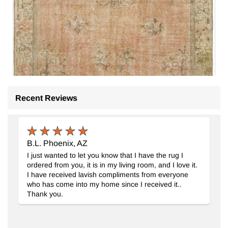
Recent Reviews
B.L. Phoenix, AZ
I just wanted to let you know that I have the rug I
ordered from you, it is in my living room, and I love it.
El Dokuma Vintage Halı
- K0092842
I have received lavish compliments from everyone
180 cm x 258 cm
who has come into my home since I received it..
25.235
TL
Thank you.