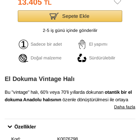
13.405
TL
Sepete Ekle
2-5 iş günü içinde gönderilir
Sadece bir adet
El yapımı
Doğal malzeme
Sürdürülebilir
El Dokuma Vintage Halı
Bu "vintage" halı, 60'lı veya 70'li yıllarda dokunan
otantik bir el
dokuma Anadolu halısının
özenle dönüştürülmesi ile ortaya
çıkmıştır. Bu dönüşüm süreci, Anadolu'nun birçok yöresinde
Daha fazla
evlerde dokunan el halılarının en iyi durumda olanlarının
bulunması ile başlar. Daha sonra temizlenen ve havını
Özellikler
düşürmek için el makineleri ile traşlanan halıların gerekli
bakımları yapılarak satışa sunulur. Bu muhteşem dönüşüm,
Kod:
K0076798