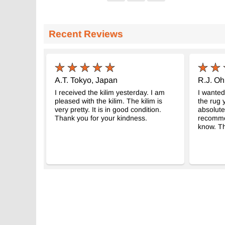
El Dokuma Vintage Halı
El Dokuma Vin
- K0083714
160 cm x 243 cm
172 cm x 286 
Recent Reviews
16.744
21.145
TL
TL
A.T. Tokyo, Japan
R.J. Oh
I received the kilim yesterday. I am
I wanted
pleased with the kilim. The kilim is
the rug 
very pretty. It is in good condition.
absolutel
Thank you for your kindness.
recomme
know. T