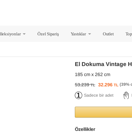
lleksiyonlar
Özel Sipariş
Yastıklar
Outlet
Top
+
+
El Dokuma Vintage H
185 cm x 262 cm
53.239
32.296
TL
TL
Sadece bir adet
Özellikler