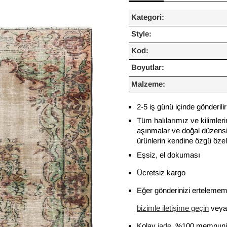
Kategori:
Style:
Kod:
Boyutlar:
Malzeme:
2-5 iş günü içinde gönderilir
Tüm halılarımız ve kilimleri
aşınmalar ve doğal düzensiz
ürünlerin kendine özgü özelli
Eşsiz, el dokuması
Ücretsiz kargo
Eğer gönderinizi ertelememi
bizimle iletişime geçin
veya 
Kolay
iade
, %100 memnuniy