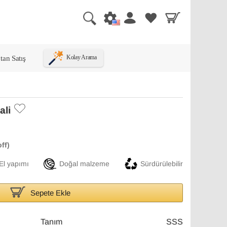
tan Satış
Kolay Arama
ali
El yapımı
Doğal malzeme
Sürdürülebilir
Sepete Ekle
Tanım
SSS