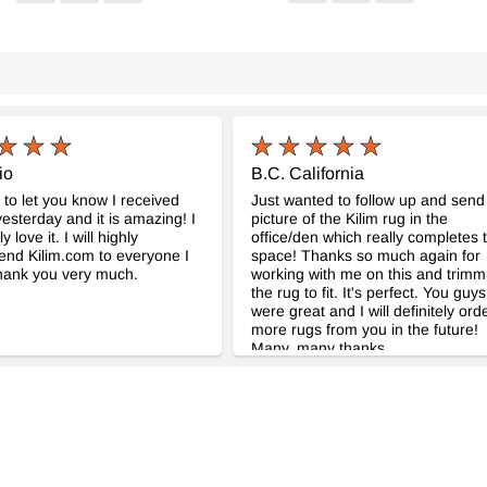
tage Halı
El Dokuma Vintage Halı
El Do
- K0065712
- K0065742
cm
144 cm x 188 cm
152 c
15.170
16.17
TL
io
B.C. California
 to let you know I received
Just wanted to follow up and send
yesterday and it is amazing! I
picture of the Kilim rug in the
y love it. I will highly
office/den which really completes 
nd Kilim.com to everyone I
space! Thanks so much again for
hank you very much.
working with me on this and trimm
the rug to fit. It's perfect. You guys
were great and I will definitely ord
more rugs from you in the future!
Many, many thanks.