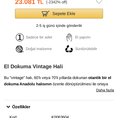
23.081
TL
Sepete Ekle
2-5 iş günü içinde gönderilir
Sadece bir adet
El yapımı
Doğal malzeme
Sürdürülebilir
El Dokuma Vintage Hali
Bu "vintage" halı, 60'lı veya 70'li yıllarda dokunan
otantik bir el
dokuma Anadolu halısının
özenle dönüştürülmesi ile ortaya
çıkmıştır. Bu dönüşüm süreci, Anadolu'nun birçok yöresinde
Daha fazla
evlerde dokunan el halılarının en iyi durumda olanlarının
bulunması ile başlar. Daha sonra temizlenen ve havını
Özellikler
düşürmek için el makineleri ile traşlanan halıların gerekli
bakımları yapılarak satışa sunulur. Bu muhteşem dönüşüm,
Kod:
K0063604