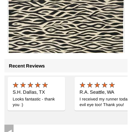
Recent Reviews
S.H. Dallas, TX
R.A. Seattle, WA
Looks fantastic - thank
I received my runner today a
you :)
evil eye too! Thank you!
Yeni Kök Boya El Dokuma Kilim
- K0059690
173 cm x 241 cm