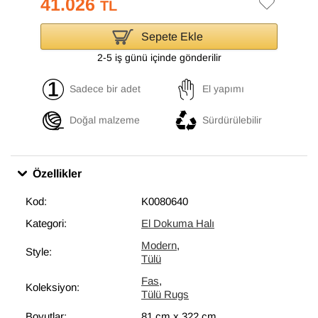
41.026
TL
Sepete Ekle
2-5 iş günü içinde gönderilir
Sadece bir adet
El yapımı
Doğal malzeme
Sürdürülebilir
Özellikler
Kod:
K0080640
Kategori:
El Dokuma Halı
Modern
,
Style:
Tülü
Fas
,
Koleksiyon:
Tülü Rugs
Boyutlar:
81 cm
x
322 cm