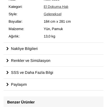
modern dekoru tamamlayan eşsiz görünüme sahip halılar
Kategori:
El Dokuma Halı
ortaya çıkartır.
Style:
Geleneksel
184 cm x 281 cm
ölçülerinde olan bu halı, pamuktan üzerine
yün ile dokunmuştur.
Boyutlar:
184 cm
x
281 cm
Malzeme:
Yün, Pamuk
Ağırlık:
13,0 kg
Nakliye Bilgileri
Renkler ve Simülasyon
SSS ve Daha Fazla Bilgi
Paylaşım
Benzer Ürünler