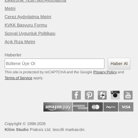
Elektronik Ticari İleti Aydınlatma
Metni
Çerez Aydınlatma Metni
KVKK Başvuru Formu
Sosyal Uygunluk Politikası
Açık Rıza Metni
Haberler
Haber Al
This site is protected by reCAPTCHA and the Google
Privacy Policy
and
Terms of Service
apply.
Copyright © 1998-2026
Kilim Studio
Praksis Ltd. tescilli markasıdır.