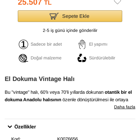
25.507
TL
Sepete Ekle
2-5 iş günü içinde gönderilir
Sadece bir adet
El yapımı
Doğal malzeme
Sürdürülebilir
El Dokuma Vintage Halı
Bu "vintage" halı, 60'lı veya 70'li yıllarda dokunan
otantik bir el
dokuma Anadolu halısının
özenle dönüştürülmesi ile ortaya
çıkmıştır. Bu dönüşüm süreci, Anadolu'nun birçok yöresinde
Daha fazla
evlerde dokunan el halılarının en iyi durumda olanlarının
bulunması ile başlar. Daha sonra temizlenen ve havını
Özellikler
düşürmek için el makineleri ile traşlanan halıların gerekli
bakımları yapılarak satışa sunulur. Bu muhteşem dönüşüm,
Kod:
K0076656