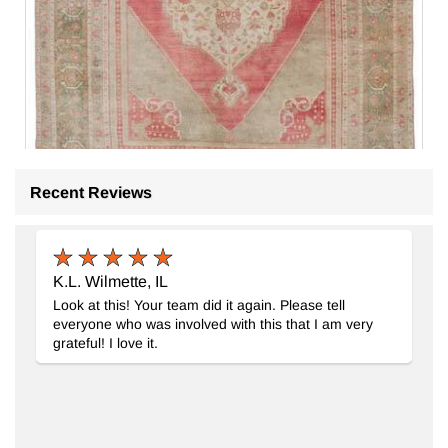
Recent Reviews
K.L. Wilmette, IL
Look at this! Your team did it again. Please tell
El Dokuma Vintage Hali
- K0056424
everyone who was involved with this that I am very
193 cm x 343 cm
grateful! I love it.
49.111
TL