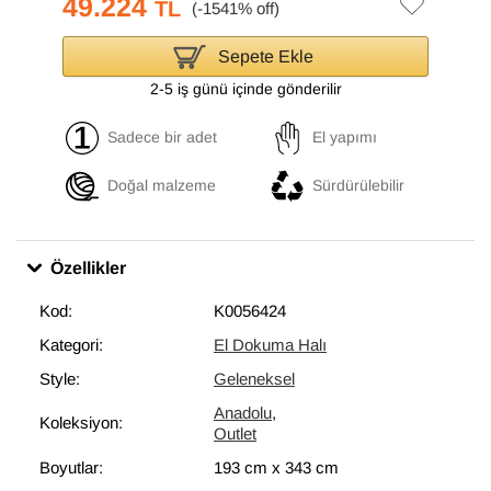
49.224
TL
Sepete Ekle
2-5 iş günü içinde gönderilir
Sadece bir adet
El yapımı
Doğal malzeme
Sürdürülebilir
Özellikler
Kod:
K0056424
Kategori:
El Dokuma Halı
Style:
Geleneksel
Anadolu
,
Koleksiyon:
Outlet
Boyutlar:
193 cm
x
343 cm