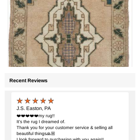
Recent Reviews
J.S. Easton, PA
❤️❤️❤️❤️❤️my rug!!
It’s the rug I dreamed of.
Thank you for your customer service & selling all
beautiful things🙏🏼
I look forward to purchasing with you again!!