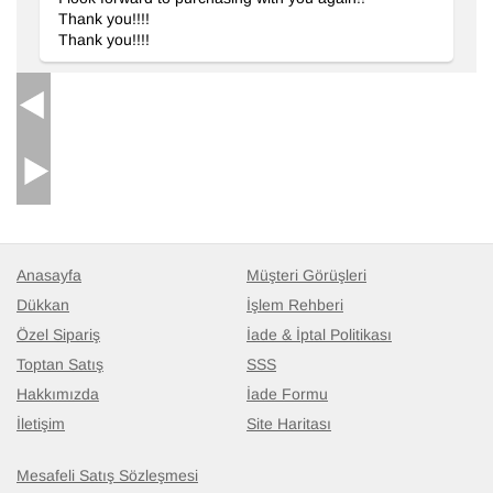
Thank you!!!!
Thank you!!!!
El Dokuma Vintage Halı
- K0054778
55 cm x 93 cm
9.064
TL
Anasayfa
Müşteri Görüşleri
Dükkan
İşlem Rehberi
Özel Sipariş
İade & İptal Politikası
Toptan Satış
SSS
Hakkımızda
İade Formu
İletişim
Site Haritası
Mesafeli Satış Sözleşmesi