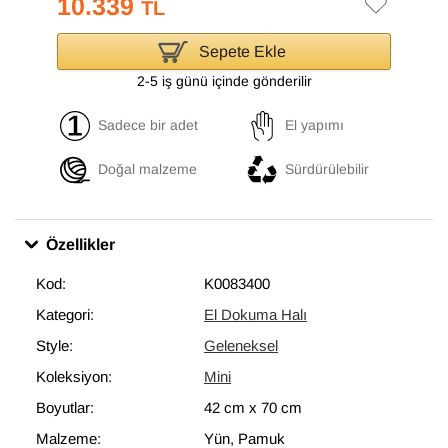
10.339
TL
Sepete Ekle
2-5 iş günü içinde gönderilir
Sadece bir adet
El yapımı
Doğal malzeme
Sürdürülebilir
Özellikler
Kod:
K0083400
Kategori:
El Dokuma Halı
Style:
Geleneksel
Koleksiyon:
Mini
Boyutlar:
42 cm
x
70 cm
Malzeme:
Yün, Pamuk