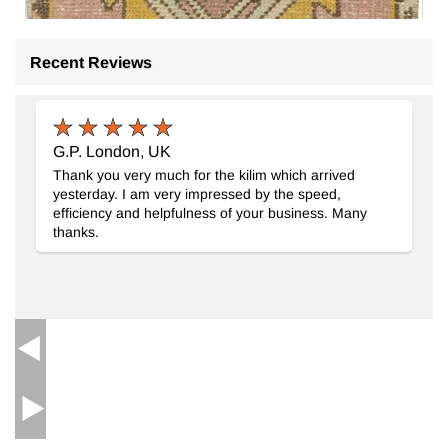
Recent Reviews
G.P. London, UK
Thank you very much for the kilim which arrived
yesterday. I am very impressed by the speed,
efficiency and helpfulness of your business. Many
thanks.
El Dokuma Vintage Halı
- K0083232
46 cm x 93 cm
9.482
TL