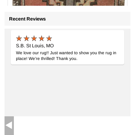
Recent Reviews
S.B. St Louis, MO
We love our rug!! Just wanted to show you the rug in
place! We’re thrilled! Thank you.
El Dokuma Vintage Halı
- K0085747
46 cm x 89 cm
10.137
TL