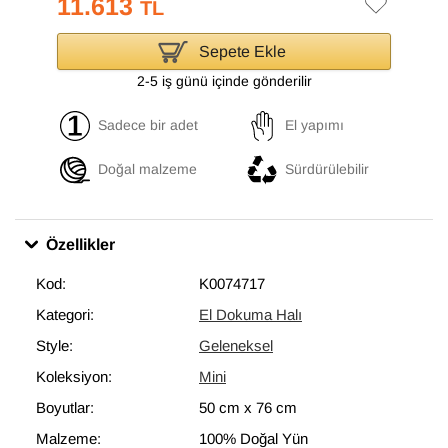
11.613
TL
Sepete Ekle
2-5 iş günü içinde gönderilir
Sadece bir adet
El yapımı
Doğal malzeme
Sürdürülebilir
Özellikler
Kod:
K0074717
Kategori:
El Dokuma Halı
Style:
Geleneksel
Koleksiyon:
Mini
Boyutlar:
50 cm
x
76 cm
Malzeme:
100% Doğal Yün