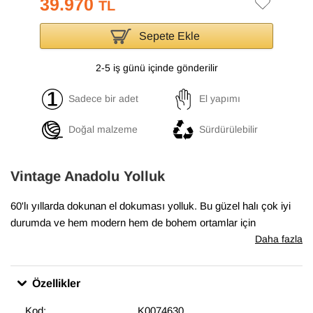
39.970
TL
Sepete Ekle
2-5 iş günü içinde gönderilir
Sadece bir adet
El yapımı
Doğal malzeme
Sürdürülebilir
Vintage Anadolu Yolluk
60'lı yıllarda dokunan el dokuması yolluk. Bu güzel halı çok iyi
durumda ve hem modern hem de bohem ortamlar için
mükemmel.
Daha fazla
Özellikler
Kod:
K0074630