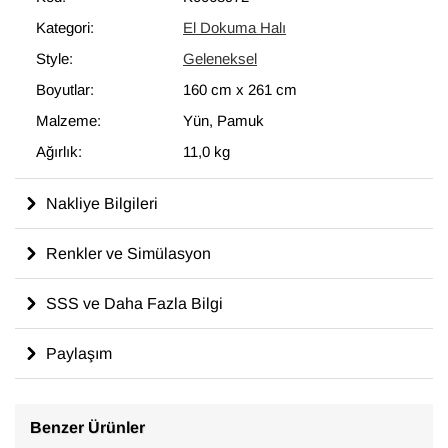
modern dekoru tamamlayan eşsiz görünüme sahip halılar
Kategori:
El Dokuma Halı
ortaya çıkartır.
Style:
Geleneksel
160 cm x 261 cm
ölçülerinde olan bu halı, pamuktan üzerine
yün ile dokunmuştur.
Boyutlar:
160 cm
x
261 cm
Malzeme:
Yün, Pamuk
Ağırlık:
11,0 kg
Nakliye Bilgileri
Renkler ve Simülasyon
SSS ve Daha Fazla Bilgi
Paylaşım
Benzer Ürünler