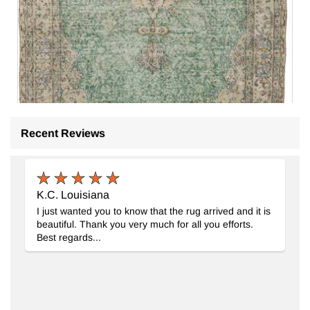
Recent Reviews
K.C. Louisiana
I just wanted you to know that the rug arrived and it is
beautiful. Thank you very much for all you efforts.
El Dokuma Vintage Hali
- K0063664
Best regards...
162 cm x 268 cm
20.701
TL