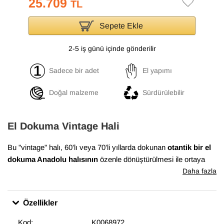
25.709
TL
Sepete Ekle
2-5 iş günü içinde gönderilir
Sadece bir adet
El yapımı
Doğal malzeme
Sürdürülebilir
El Dokuma Vintage Hali
Bu "vintage" halı, 60'lı veya 70'li yıllarda dokunan
otantik bir el
dokuma Anadolu halısının
özenle dönüştürülmesi ile ortaya
çıkmıştır. Bu dönüşüm süreci, Anadolu'nun birçok yöresinde
Daha fazla
evlerde dokunan el halılarının en iyi durumda olanlarının
bulunması ile başlar. Daha sonra temizlenen ve havını
Özellikler
düşürmek için el makineleri ile traşlanan halıların gerekli
bakımları yapılarak satışa sunulur. Bu muhteşem dönüşüm,
Kod:
K0068972