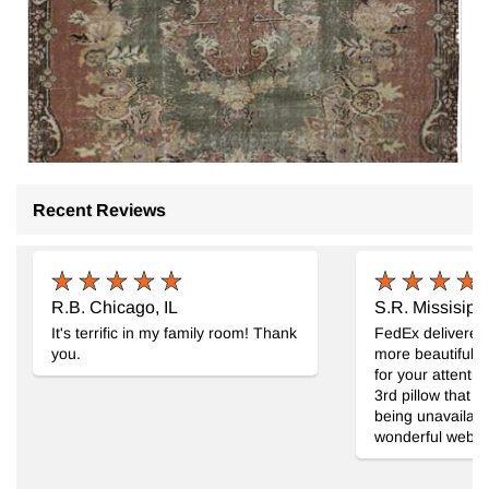
Recent Reviews
R.B. Chicago, IL
S.R. Missisipi
It's terrific in my family room! Thank
FedEx delivered
you.
more beautiful 
for your attentiv
El Dokuma Vintage Halı
- K0089981
3rd pillow that 
180 cm x 250 cm
being unavailable
21.846
wonderful web si
TL