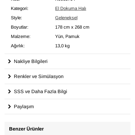
modern dekoru tamamlayan eşsiz görünüme sahip halılar
Kategori:
El Dokuma Halı
ortaya çıkartır.
Style:
Geleneksel
178 cm x 268 cm
ölçülerinde olan bu halı, pamuktan üzerine
yün ile dokunmuştur.
Boyutlar:
178 cm
x
268 cm
Malzeme:
Yün, Pamuk
Ağırlık:
13,0 kg
Nakliye Bilgileri
Renkler ve Simülasyon
SSS ve Daha Fazla Bilgi
Paylaşım
Benzer Ürünler