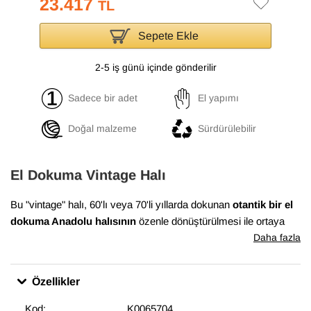
23.417
TL
Sepete Ekle
2-5 iş günü içinde gönderilir
Sadece bir adet
El yapımı
Doğal malzeme
Sürdürülebilir
El Dokuma Vintage Halı
Bu "vintage" halı, 60'lı veya 70'li yıllarda dokunan
otantik bir el
dokuma Anadolu halısının
özenle dönüştürülmesi ile ortaya
çıkmıştır. Bu dönüşüm süreci, Anadolu'nun birçok yöresinde
Daha fazla
evlerde dokunan el halılarının en iyi durumda olanlarının
bulunması ile başlar. Daha sonra temizlenen ve havını
Özellikler
düşürmek için el makineleri ile traşlanan halıların gerekli
bakımları yapılarak satışa sunulur. Bu muhteşem dönüşüm,
Kod:
K0065704