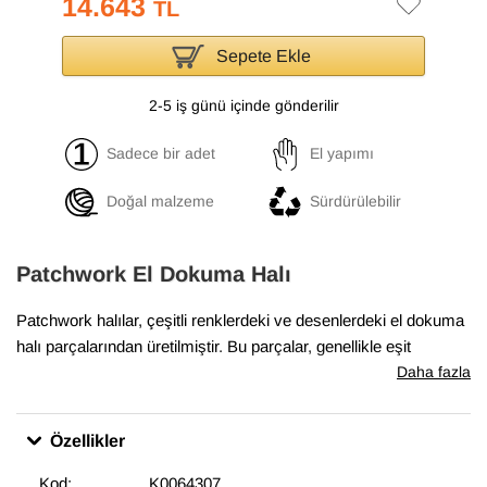
14.643
TL
Sepete Ekle
2-5 iş günü içinde gönderilir
Sadece bir adet
El yapımı
Doğal malzeme
Sürdürülebilir
Patchwork El Dokuma Halı
Patchwork halılar, çeşitli renklerdeki ve desenlerdeki el dokuma
halı parçalarından üretilmiştir. Bu parçalar, genellikle eşit
boyutlarda ve düzenli şekillerde kesilir ve sonra yan yana ve üst
Daha fazla
üste yerleştirilerek bir halı oluşturulur. Boyalı patchwork halılar,
bu parçaların önce boyanmış olarak kullanıldığı halılardır. Boyalı
Özellikler
patchwork halılar, evlerde ve ofislerde sıcak bir hava
yaratmakta, aynı zamanda odaların dekorasyonunda etkileyici
Kod:
K0064307