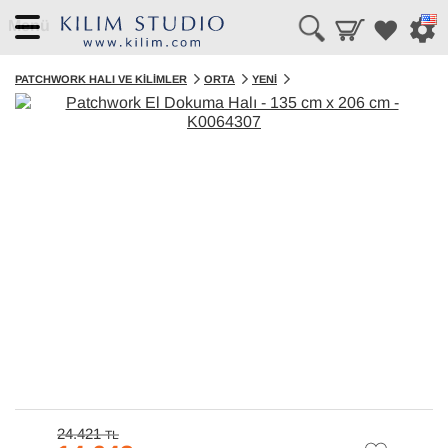
Menü
PATCHWORK HALI VE KILIMLER
ORTA
YENI
24.421
TL