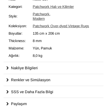
bir unsur olarak kullanılmaktadır.
Kategori:
Patchwork Halı ve Kilimler
Patchwork
,
Style:
Modern
Koleksiyon:
Patchwork Over-dyed Vintage Rugs
Boyutlar:
135 cm
x
206 cm
Thickness:
8 mm
Malzeme:
Yün, Pamuk
Ağırlık:
8,0 kg
Nakliye Bilgileri
Renkler ve Simülasyon
SSS ve Daha Fazla Bilgi
Paylaşım